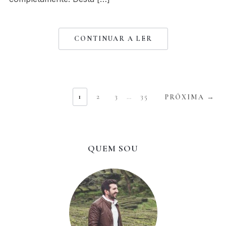
CONTINUAR A LER
1
2
3
…
35
PRÓXIMA →
QUEM SOU