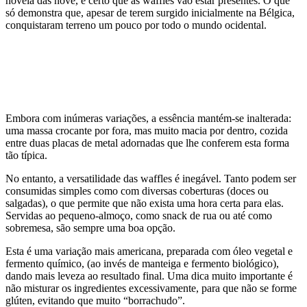
novela das nove, é certo que as waffles vão estar presentes. O que
só demonstra que, apesar de terem surgido inicialmente na Bélgica,
conquistaram terreno um pouco por todo o mundo ocidental.
Embora com inúmeras variações, a essência mantém-se inalterada:
uma massa crocante por fora, mas muito macia por dentro, cozida
entre duas placas de metal adornadas que lhe conferem esta forma
tão típica.
No entanto, a versatilidade das waffles é inegável. Tanto podem ser
consumidas simples como com diversas coberturas (doces ou
salgadas), o que permite que não exista uma hora certa para elas.
Servidas ao pequeno-almoço, como snack de rua ou até como
sobremesa, são sempre uma boa opção.
Esta é uma variação mais americana, preparada com óleo vegetal e
fermento químico, (ao invés de manteiga e fermento biológico),
dando mais leveza ao resultado final. Uma dica muito importante é
não misturar os ingredientes excessivamente, para que não se forme
glúten, evitando que muito “borrachudo”.