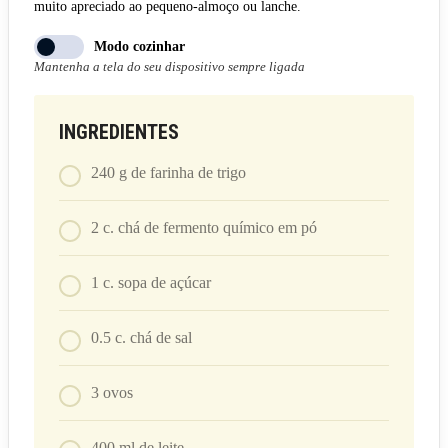
muito apreciado ao pequeno-almoço ou lanche.
Modo cozinhar
Mantenha a tela do seu dispositivo sempre ligada
INGREDIENTES
240
g
de farinha de trigo
2
c. chá
de fermento químico em pó
1
c. sopa
de açúcar
0.5
c. chá
de sal
3
ovos
400
ml
de leite