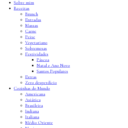
Sobre mim
Receitas
Brunch
Entradas
Massas
Carne
Peixe
Vegetariano
Sobremesas
Festividades
Páscoa
Natal e Ano Novo
Santos Populares
Extras
Zero desperdício
Cozinhas do Mundo
Americana
Asiática
Brasileira
Indiana
Italiana
Médio Oriente