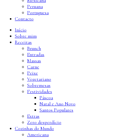
Mexicana
Peruana
Portuguesa
Contacto
Início
Sobre mim
Receitas
Brunch
Entradas
Massas
Carne
Peixe
Vegetariano
Sobremesas
Festividades
Páscoa
Natal e Ano Novo
Santos Populares
Extras
Zero desperdício
Cozinhas do Mundo
Americana