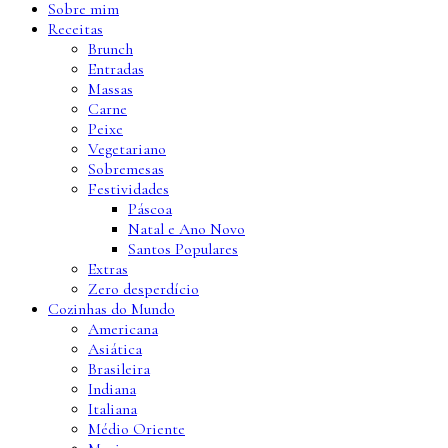
Sobre mim
Receitas
Brunch
Entradas
Massas
Carne
Peixe
Vegetariano
Sobremesas
Festividades
Páscoa
Natal e Ano Novo
Santos Populares
Extras
Zero desperdício
Cozinhas do Mundo
Americana
Asiática
Brasileira
Indiana
Italiana
Médio Oriente