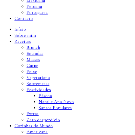
Mexicana
Peruana
Portuguesa
Contacto
Início
Sobre mim
Receitas
Brunch
Entradas
Massas
Carne
Peixe
Vegetariano
Sobremesas
Festividades
Páscoa
Natal e Ano Novo
Santos Populares
Extras
Zero desperdício
Cozinhas do Mundo
Americana