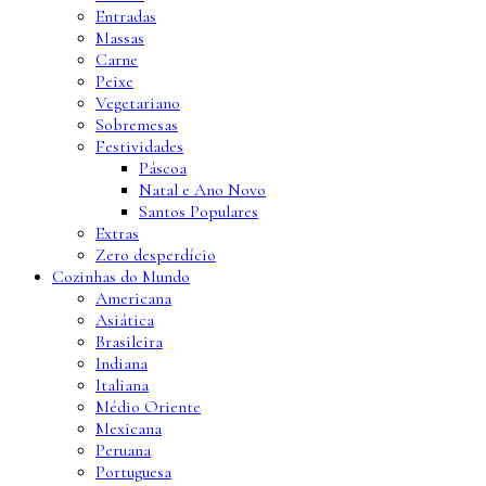
Entradas
Massas
Carne
Peixe
Vegetariano
Sobremesas
Festividades
Páscoa
Natal e Ano Novo
Santos Populares
Extras
Zero desperdício
Cozinhas do Mundo
Americana
Asiática
Brasileira
Indiana
Italiana
Médio Oriente
Mexicana
Peruana
Portuguesa