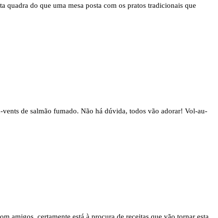
esta quadra do que uma mesa posta com os pratos tradicionais que
au-vents de salmão fumado. Não há dúvida, todos vão adorar! Vol-au-
om amigos, certamente está à procura de receitas que vão tornar esta