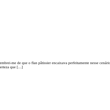
 lembrei-me de que o flan pâtissier encaixava perfeitamente nesse cená
certeza que […]