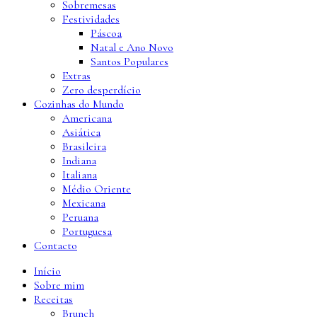
Sobremesas
Festividades
Páscoa
Natal e Ano Novo
Santos Populares
Extras
Zero desperdício
Cozinhas do Mundo
Americana
Asiática
Brasileira
Indiana
Italiana
Médio Oriente
Mexicana
Peruana
Portuguesa
Contacto
Início
Sobre mim
Receitas
Brunch