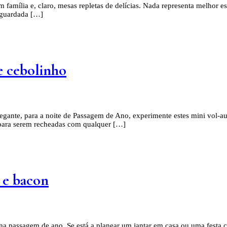
m família e, claro, mesas repletas de delícias. Nada representa melhor 
a guardada […]
e cebolinho
 elegante, para a noite de Passagem de Ano, experimente estes mini vol-
 para serem recheadas com qualquer […]
 e bacon
na passagem de ano. Se está a planear um jantar em casa ou uma festa c