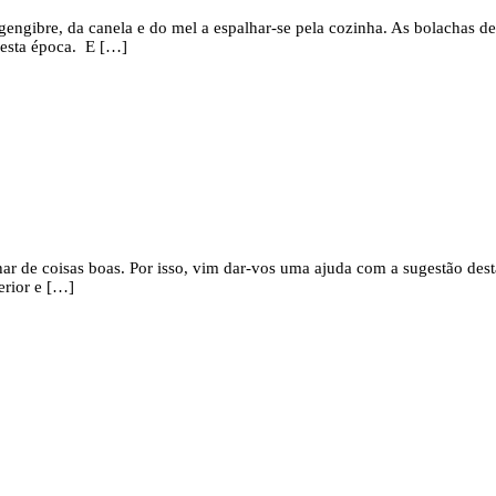
gengibre, da canela e do mel a espalhar-se pela cozinha. As bolachas 
desta época. E […]
ilhar de coisas boas. Por isso, vim dar-vos uma ajuda com a sugestão de
erior e […]