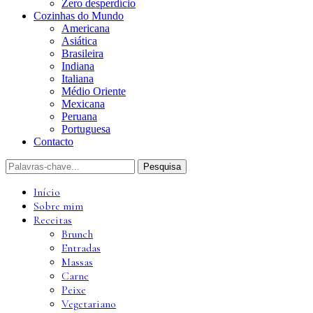
Zero desperdício
Cozinhas do Mundo
Americana
Asiática
Brasileira
Indiana
Italiana
Médio Oriente
Mexicana
Peruana
Portuguesa
Contacto
Início
Sobre mim
Receitas
Brunch
Entradas
Massas
Carne
Peixe
Vegetariano