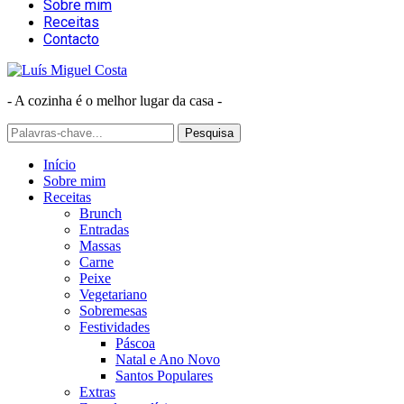
Sobre mim
Receitas
Contacto
- A cozinha é o melhor lugar da casa -
Início
Sobre mim
Receitas
Brunch
Entradas
Massas
Carne
Peixe
Vegetariano
Sobremesas
Festividades
Páscoa
Natal e Ano Novo
Santos Populares
Extras