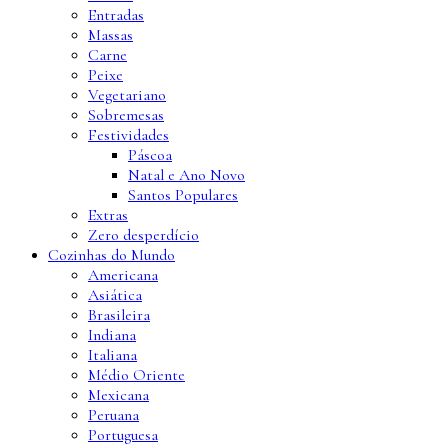
Entradas
Massas
Carne
Peixe
Vegetariano
Sobremesas
Festividades
Páscoa
Natal e Ano Novo
Santos Populares
Extras
Zero desperdício
Cozinhas do Mundo
Americana
Asiática
Brasileira
Indiana
Italiana
Médio Oriente
Mexicana
Peruana
Portuguesa