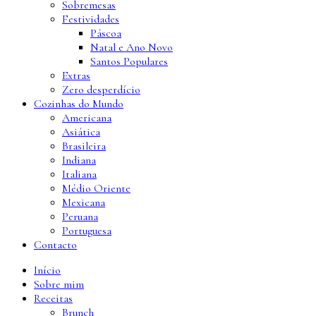
Sobremesas
Festividades
Páscoa
Natal e Ano Novo
Santos Populares
Extras
Zero desperdício
Cozinhas do Mundo
Americana
Asiática
Brasileira
Indiana
Italiana
Médio Oriente
Mexicana
Peruana
Portuguesa
Contacto
Início
Sobre mim
Receitas
Brunch