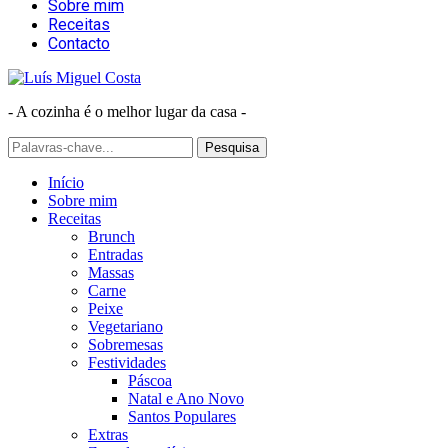
Sobre mim
Receitas
Contacto
- A cozinha é o melhor lugar da casa -
Início
Sobre mim
Receitas
Brunch
Entradas
Massas
Carne
Peixe
Vegetariano
Sobremesas
Festividades
Páscoa
Natal e Ano Novo
Santos Populares
Extras