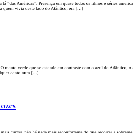
 lá “das Américas”. Presença em quase todos os filmes e séries americ
 quem vivia deste lado do Atântico, era […]
 manto verde que se estende em contraste com o azul do Atlântico, o c
alquer canto num […]
nozes
mais curtos, não há nada mais reconfortante do que recorrer a sobreme