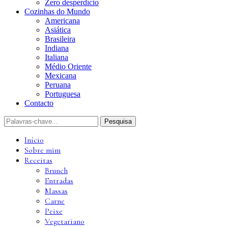
Zero desperdício
Cozinhas do Mundo
Americana
Asiática
Brasileira
Indiana
Italiana
Médio Oriente
Mexicana
Peruana
Portuguesa
Contacto
Início
Sobre mim
Receitas
Brunch
Entradas
Massas
Carne
Peixe
Vegetariano