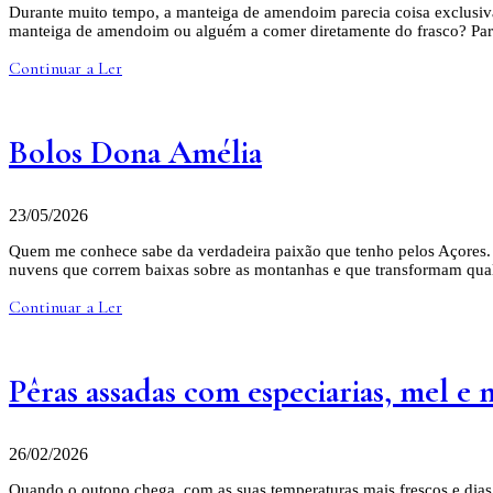
Durante muito tempo, a manteiga de amendoim parecia coisa exclusiva
manteiga de amendoim ou alguém a comer diretamente do frasco? Para
Continuar a Ler
Bolos Dona Amélia
23/05/2026
Quem me conhece sabe da verdadeira paixão que tenho pelos Açores. O
nuvens que correm baixas sobre as montanhas e que transformam qu
Continuar a Ler
Pêras assadas com especiarias, mel e 
26/02/2026
Quando o outono chega, com as suas temperaturas mais frescos e dias 