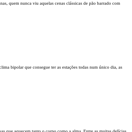
anas, quem nunca viu aquelas cenas clássicas de pão barrado com
lima bipolar que consegue ter as estações todas num único dia, as
sas que aquecem tanto o corpo como a alma. Entre as muitas delícias