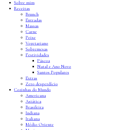
Sobre mim
Receitas
Brunch
Entradas
Massas
Carne
Peixe
Vegetariano
Sobremesas
Festividades
Páscoa
Natal e Ano Novo
Santos Populares
Extras
Zero desperdício
Cozinhas do Mundo
Americana
Asiática
Brasileira
Indiana
Italiana
Médio Oriente