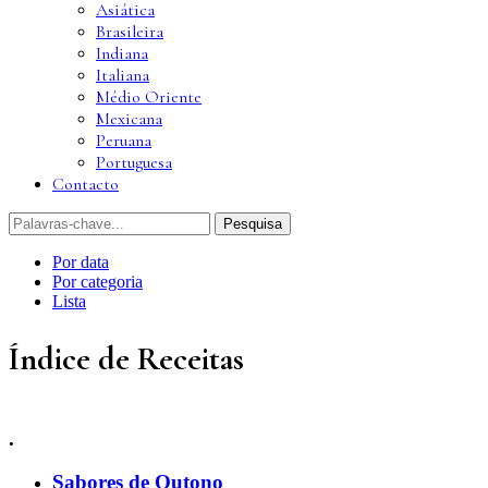
Asiática
Brasileira
Indiana
Italiana
Médio Oriente
Mexicana
Peruana
Portuguesa
Contacto
Por data
Por categoria
Lista
Índice de Receitas
.
Sabores de Outono