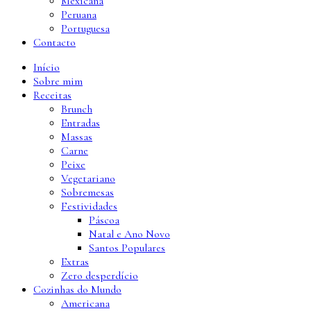
Mexicana
Peruana
Portuguesa
Contacto
Início
Sobre mim
Receitas
Brunch
Entradas
Massas
Carne
Peixe
Vegetariano
Sobremesas
Festividades
Páscoa
Natal e Ano Novo
Santos Populares
Extras
Zero desperdício
Cozinhas do Mundo
Americana