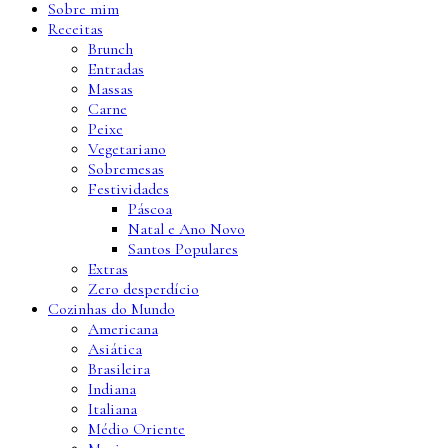
Sobre mim
Receitas
Brunch
Entradas
Massas
Carne
Peixe
Vegetariano
Sobremesas
Festividades
Páscoa
Natal e Ano Novo
Santos Populares
Extras
Zero desperdício
Cozinhas do Mundo
Americana
Asiática
Brasileira
Indiana
Italiana
Médio Oriente