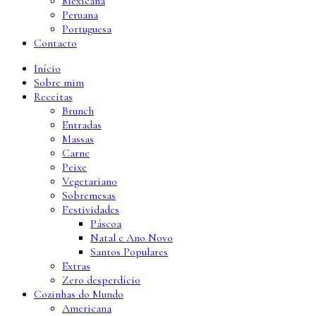
Mexicana
Peruana
Portuguesa
Contacto
Início
Sobre mim
Receitas
Brunch
Entradas
Massas
Carne
Peixe
Vegetariano
Sobremesas
Festividades
Páscoa
Natal e Ano Novo
Santos Populares
Extras
Zero desperdício
Cozinhas do Mundo
Americana