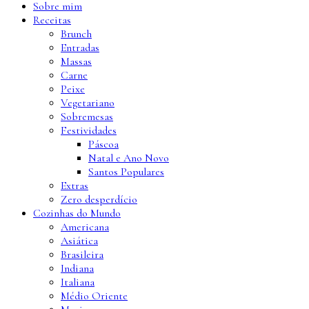
Sobre mim
Receitas
Brunch
Entradas
Massas
Carne
Peixe
Vegetariano
Sobremesas
Festividades
Páscoa
Natal e Ano Novo
Santos Populares
Extras
Zero desperdício
Cozinhas do Mundo
Americana
Asiática
Brasileira
Indiana
Italiana
Médio Oriente