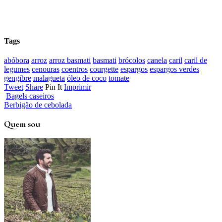
Tags
abóbora
arroz
arroz basmati
basmati
brócolos
canela
caril
caril de
legumes
cenouras
coentros
courgette
espargos
espargos verdes
gengibre
malagueta
óleo de coco
tomate
Tweet
Share
Pin It
Imprimir
Bagels caseiros
Berbigão de cebolada
Quem sou