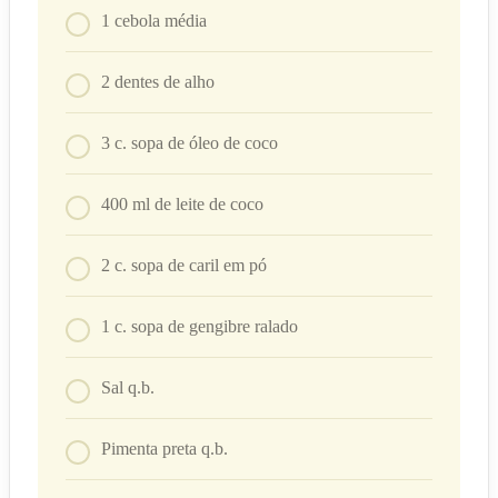
1
cebola média
2
dentes de alho
3
c. sopa
de óleo de coco
400
ml
de leite de coco
2
c. sopa
de caril em pó
1
c. sopa
de gengibre ralado
Sal q.b.
Pimenta preta q.b.