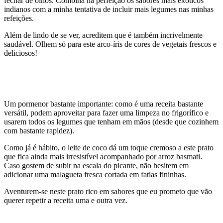
fechar de olhos. Combina na perfeição os sabores mais exóticos
indianos com a minha tentativa de incluir mais legumes nas minhas
refeições.
Além de lindo de se ver, acreditem que é também incrivelmente
saudável. Olhem só para este arco-íris de cores de vegetais frescos e
deliciosos!
Um pormenor bastante importante: como é uma receita bastante
versátil, podem aproveitar para fazer uma limpeza no frigorífico e
usarem todos os legumes que tenham em mãos (desde que cozinhem
com bastante rapidez).
Como já é hábito, o leite de coco dá um toque cremoso a este prato
que fica ainda mais irresistível acompanhado por arroz basmati.
Caso gostem de subir na escala do picante, não hesitem em
adicionar uma malagueta fresca cortada em fatias fininhas.
Aventurem-se neste prato rico em sabores que eu prometo que vão
querer repetir a receita uma e outra vez.