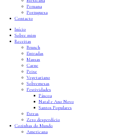
Mexicana
Peruana
Portuguesa
Contacto
Início
Sobre mim
Receitas
Brunch
Entradas
Massas
Carne
Peixe
Vegetariano
Sobremesas
Festividades
Páscoa
Natal e Ano Novo
Santos Populares
Extras
Zero desperdício
Cozinhas do Mundo
Americana