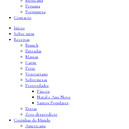
Mexicana
Peruana
Portuguesa
Contacto
Início
Sobre mim
Receitas
Brunch
Entradas
Massas
Carne
Peixe
Vegetariano
Sobremesas
Festividades
Páscoa
Natal e Ano Novo
Santos Populares
Extras
Zero desperdício
Cozinhas do Mundo
Americana