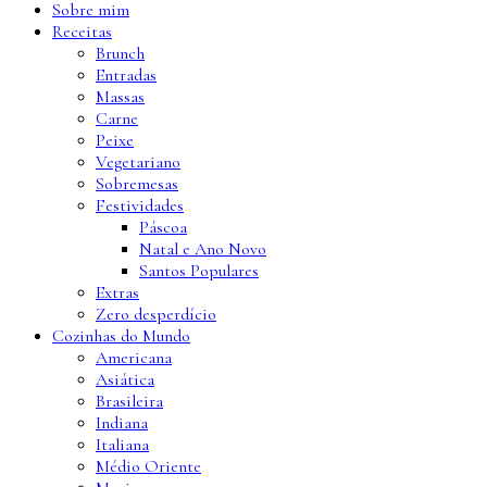
Sobre mim
Receitas
Brunch
Entradas
Massas
Carne
Peixe
Vegetariano
Sobremesas
Festividades
Páscoa
Natal e Ano Novo
Santos Populares
Extras
Zero desperdício
Cozinhas do Mundo
Americana
Asiática
Brasileira
Indiana
Italiana
Médio Oriente