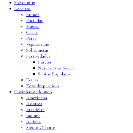
Sobre mim
Receitas
Brunch
Entradas
Massas
Carne
Peixe
Vegetariano
Sobremesas
Festividades
Páscoa
Natal e Ano Novo
Santos Populares
Extras
Zero desperdício
Cozinhas do Mundo
Americana
Asiática
Brasileira
Indiana
Italiana
Médio Oriente