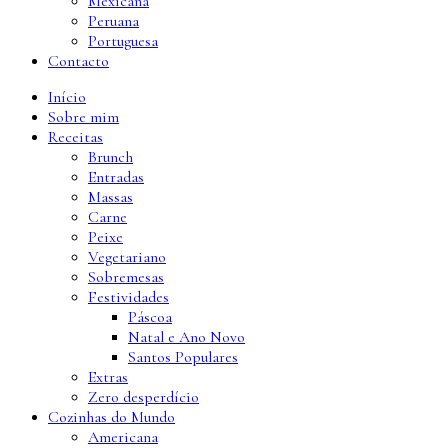
Mexicana
Peruana
Portuguesa
Contacto
Início
Sobre mim
Receitas
Brunch
Entradas
Massas
Carne
Peixe
Vegetariano
Sobremesas
Festividades
Páscoa
Natal e Ano Novo
Santos Populares
Extras
Zero desperdício
Cozinhas do Mundo
Americana