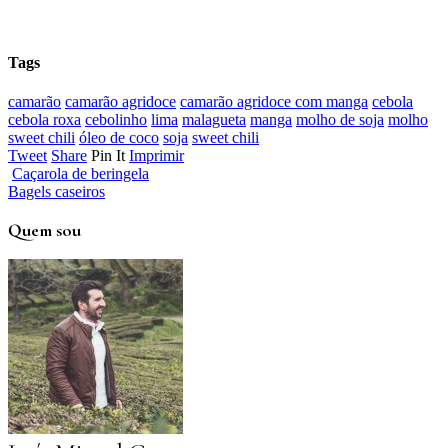
Tags
camarão
camarão agridoce
camarão agridoce com manga
cebola
cebola roxa
cebolinho
lima
malagueta
manga
molho de soja
molho
sweet chili
óleo de coco
soja
sweet chili
Tweet
Share
Pin It
Imprimir
Caçarola de beringela
Bagels caseiros
Quem sou