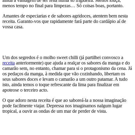
ainda a vantagem de ser feita numa só frigideira. Menos louça,
menos tempo no final para limpezas… Só coisas boas, portanto.
Amantes de especiarias e de sabores agridoces, atentem bem nesta
receita. Garanto-vos que rapidamente fará parte do cardápio aí de
vossa casa.
Um dos segredos é o molho sweet chilli (já partilhei convosco a
receita
anteriormente) que ajuda a realçar os sabores da manga e do
camarão sem, no entanto, chamar para si o protagonismo da cena. Já
os pedaços da manga, à medida que vão cozinhando, libertam os
seus sabores doces e levam o camarão a um outro patamar. A tudo
isto, ainda temos o toque refrescante da lima para finalizar em
apoteose o terceiro acto.
O que adoro nesta receita é que ao saboreá-la a nossa imaginação
pode facilmente viajar. Depressa nos imaginamos nalgum lugar
tropical, a ouvir as ondas de um mar de perder de vista.