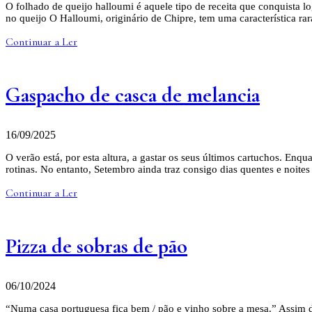
O folhado de queijo halloumi é aquele tipo de receita que conquista l
no queijo O Halloumi, originário de Chipre, tem uma característica ra
Continuar a Ler
Gaspacho de casca de melancia
16/09/2025
O verão está, por esta altura, a gastar os seus últimos cartuchos. Enq
rotinas. No entanto, Setembro ainda traz consigo dias quentes e noit
Continuar a Ler
Pizza de sobras de pão
06/10/2024
“Numa casa portuguesa fica bem / pão e vinho sobre a mesa.” Assim d