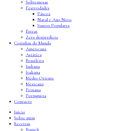
Sobremesas
Festividades
Páscoa
Natal e Ano Novo
Santos Populares
Extras
Zero desperdício
Cozinhas do Mundo
Americana
Asiática
Brasileira
Indiana
Italiana
Médio Oriente
Mexicana
Peruana
Portuguesa
Contacto
Início
Sobre mim
Receitas
Brunch