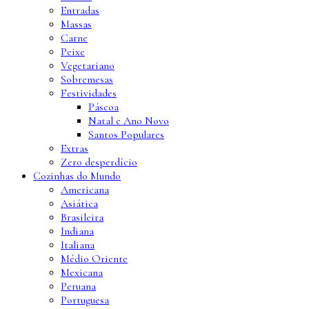
Entradas
Massas
Carne
Peixe
Vegetariano
Sobremesas
Festividades
Páscoa
Natal e Ano Novo
Santos Populares
Extras
Zero desperdício
Cozinhas do Mundo
Americana
Asiática
Brasileira
Indiana
Italiana
Médio Oriente
Mexicana
Peruana
Portuguesa