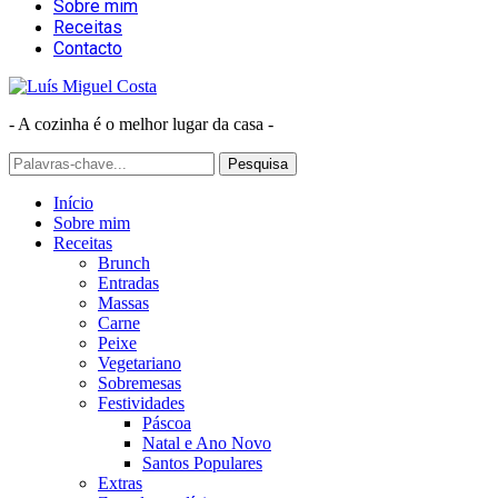
Sobre mim
Receitas
Contacto
- A cozinha é o melhor lugar da casa -
Início
Sobre mim
Receitas
Brunch
Entradas
Massas
Carne
Peixe
Vegetariano
Sobremesas
Festividades
Páscoa
Natal e Ano Novo
Santos Populares
Extras