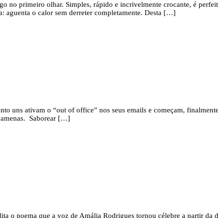
ogo no primeiro olhar. Simples, rápido e incrivelmente crocante, é per
ra: aguenta o calor sem derreter completamente. Desta […]
uanto uns ativam o “out of office” nos seus emails e começam, finalmente
es amenas. Saborear […]
ita o poema que a voz de Amália Rodrigues tornou célebre a partir da