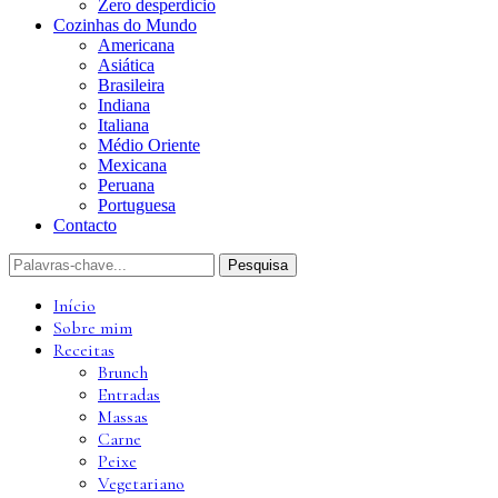
Zero desperdício
Cozinhas do Mundo
Americana
Asiática
Brasileira
Indiana
Italiana
Médio Oriente
Mexicana
Peruana
Portuguesa
Contacto
Início
Sobre mim
Receitas
Brunch
Entradas
Massas
Carne
Peixe
Vegetariano