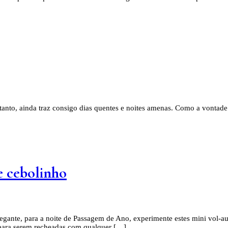
entanto, ainda traz consigo dias quentes e noites amenas. Como a vontad
e cebolinho
 elegante, para a noite de Passagem de Ano, experimente estes mini vol-
 para serem recheadas com qualquer […]