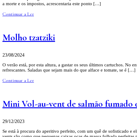
a morte e os impostos, acrescentaria este ponto […]
Continuar a Ler
Molho tzatziki
23/08/2024
O verão está, por esta altura, a gastar os seus últimos cartuchos. No 
refrescantes. Saladas que sejam mais do que alface e tomate, se é […]
Continuar a Ler
Mini Vol-au-vent de salmão fumado 
29/12/2023
Se está à procura do aperitivo perfeito, com um quê de sofisticado e
vents são como que pequenas caixas ocas de massa folhada perfeitas