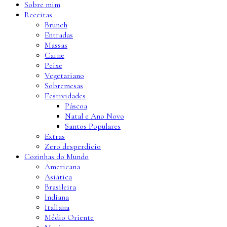
Sobre mim
Receitas
Brunch
Entradas
Massas
Carne
Peixe
Vegetariano
Sobremesas
Festividades
Páscoa
Natal e Ano Novo
Santos Populares
Extras
Zero desperdício
Cozinhas do Mundo
Americana
Asiática
Brasileira
Indiana
Italiana
Médio Oriente