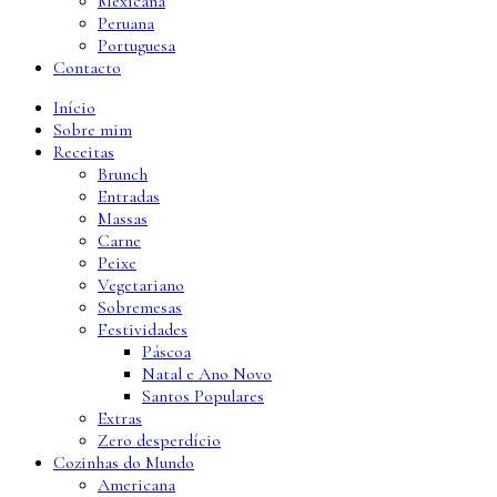
Mexicana
Peruana
Portuguesa
Contacto
Início
Sobre mim
Receitas
Brunch
Entradas
Massas
Carne
Peixe
Vegetariano
Sobremesas
Festividades
Páscoa
Natal e Ano Novo
Santos Populares
Extras
Zero desperdício
Cozinhas do Mundo
Americana