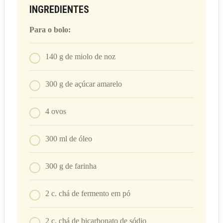
INGREDIENTES
Para o bolo:
140
g
de miolo de noz
300
g
de açúcar amarelo
4
ovos
300
ml
de óleo
300
g
de farinha
2
c. chá
de fermento em pó
2
c. chá
de bicarbonato de sódio