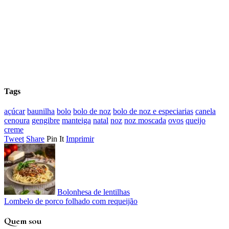
Tags
açúcar
baunilha
bolo
bolo de noz
bolo de noz e especiarias
canela
cenoura
gengibre
manteiga
natal
noz
noz moscada
ovos
queijo
creme
Tweet
Share
Pin It
Imprimir
Bolonhesa de lentilhas
Lombelo de porco folhado com requeijão
Quem sou