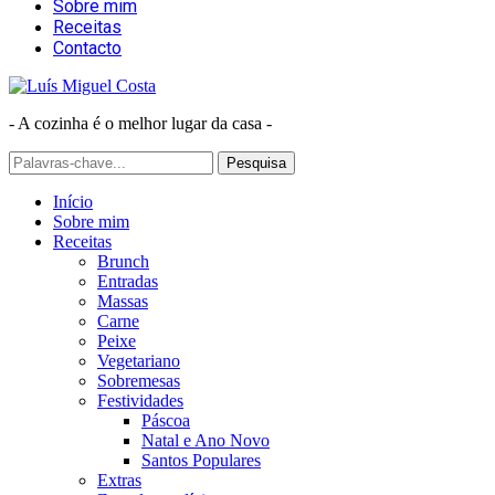
Sobre mim
Receitas
Contacto
- A cozinha é o melhor lugar da casa -
Início
Sobre mim
Receitas
Brunch
Entradas
Massas
Carne
Peixe
Vegetariano
Sobremesas
Festividades
Páscoa
Natal e Ano Novo
Santos Populares
Extras