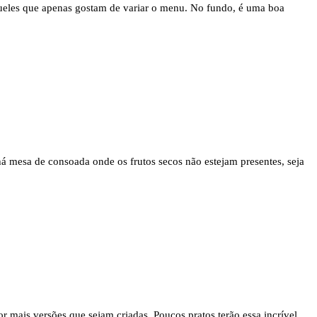
aqueles que apenas gostam de variar o menu. No fundo, é uma boa
há mesa de consoada onde os frutos secos não estejam presentes, seja
 mais versões que sejam criadas. Poucos pratos terão essa incrível