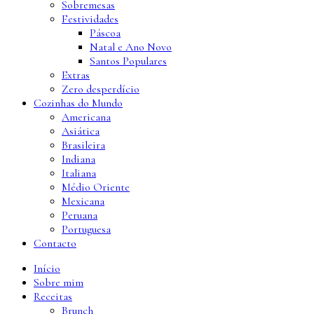
Sobremesas
Festividades
Páscoa
Natal e Ano Novo
Santos Populares
Extras
Zero desperdício
Cozinhas do Mundo
Americana
Asiática
Brasileira
Indiana
Italiana
Médio Oriente
Mexicana
Peruana
Portuguesa
Contacto
Início
Sobre mim
Receitas
Brunch