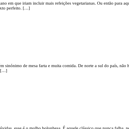
o ano em que iriam incluir mais refeições vegetarianas. Ou então para 
xto perfeito. […]
ém sinónimo de mesa farta e muita comida. De norte a sul do país, não 
 […]
vidas, esse é o molho bolonhesa. É aquele clássico que nunca falha, por