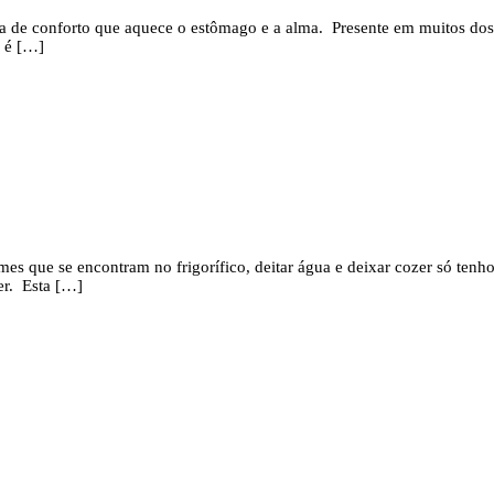
mida de conforto que aquece o estômago e a alma. Presente em muitos do
o é […]
mes que se encontram no frigorífico, deitar água e deixar cozer só te
er. Esta […]