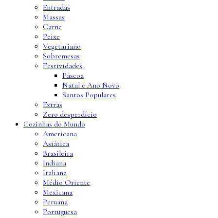
Entradas
Massas
Carne
Peixe
Vegetariano
Sobremesas
Festividades
Páscoa
Natal e Ano Novo
Santos Populares
Extras
Zero desperdício
Cozinhas do Mundo
Americana
Asiática
Brasileira
Indiana
Italiana
Médio Oriente
Mexicana
Peruana
Portuguesa