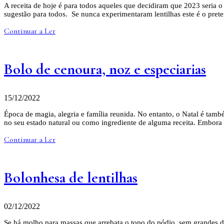
A receita de hoje é para todos aqueles que decidiram que 2023 seria 
sugestão para todos. Se nunca experimentaram lentilhas este é o prete
Continuar a Ler
Bolo de cenoura, noz e especiarias
15/12/2022
Época de magia, alegria e família reunida. No entanto, o Natal é tamb
no seu estado natural ou como ingrediente de alguma receita. Embora
Continuar a Ler
Bolonhesa de lentilhas
02/12/2022
Se há molho para massas que arrebata o topo do pódio, sem grandes dú