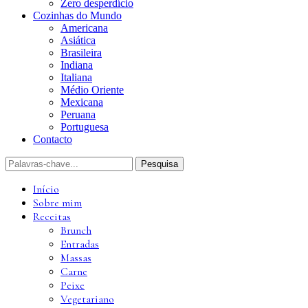
Zero desperdício
Cozinhas do Mundo
Americana
Asiática
Brasileira
Indiana
Italiana
Médio Oriente
Mexicana
Peruana
Portuguesa
Contacto
Início
Sobre mim
Receitas
Brunch
Entradas
Massas
Carne
Peixe
Vegetariano