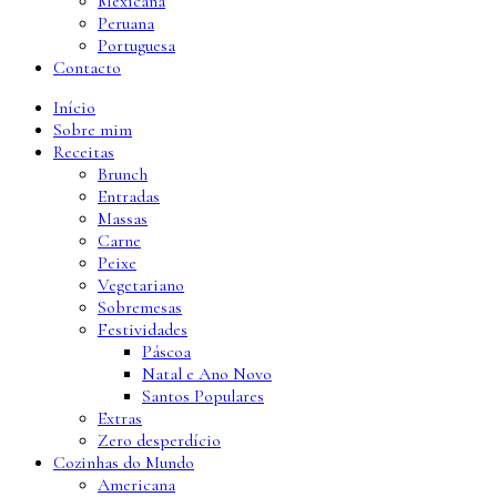
Mexicana
Peruana
Portuguesa
Contacto
Início
Sobre mim
Receitas
Brunch
Entradas
Massas
Carne
Peixe
Vegetariano
Sobremesas
Festividades
Páscoa
Natal e Ano Novo
Santos Populares
Extras
Zero desperdício
Cozinhas do Mundo
Americana