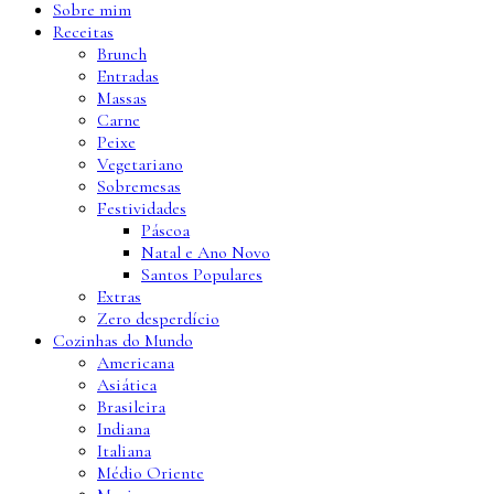
Sobre mim
Receitas
Brunch
Entradas
Massas
Carne
Peixe
Vegetariano
Sobremesas
Festividades
Páscoa
Natal e Ano Novo
Santos Populares
Extras
Zero desperdício
Cozinhas do Mundo
Americana
Asiática
Brasileira
Indiana
Italiana
Médio Oriente