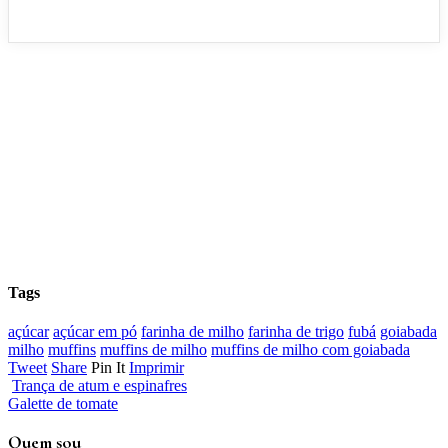
Tags
açúcar
açúcar em pó
farinha de milho
farinha de trigo
fubá
goiabada
milho
muffins
muffins de milho
muffins de milho com goiabada
Tweet
Share
Pin It
Imprimir
Trança de atum e espinafres
Galette de tomate
Quem sou