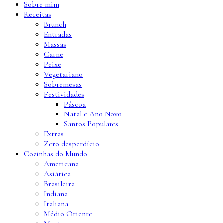
Sobre mim
Receitas
Brunch
Entradas
Massas
Carne
Peixe
Vegetariano
Sobremesas
Festividades
Páscoa
Natal e Ano Novo
Santos Populares
Extras
Zero desperdício
Cozinhas do Mundo
Americana
Asiática
Brasileira
Indiana
Italiana
Médio Oriente