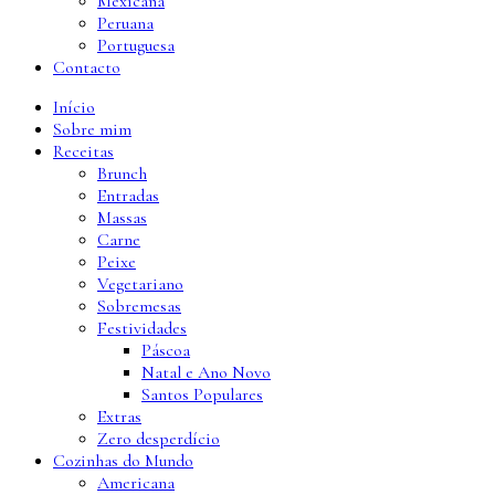
Mexicana
Peruana
Portuguesa
Contacto
Início
Sobre mim
Receitas
Brunch
Entradas
Massas
Carne
Peixe
Vegetariano
Sobremesas
Festividades
Páscoa
Natal e Ano Novo
Santos Populares
Extras
Zero desperdício
Cozinhas do Mundo
Americana