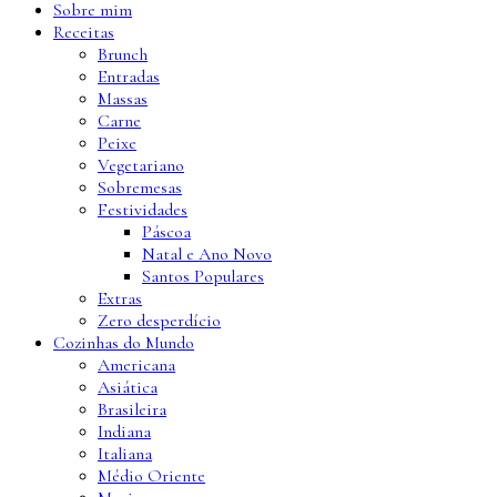
Sobre mim
Receitas
Brunch
Entradas
Massas
Carne
Peixe
Vegetariano
Sobremesas
Festividades
Páscoa
Natal e Ano Novo
Santos Populares
Extras
Zero desperdício
Cozinhas do Mundo
Americana
Asiática
Brasileira
Indiana
Italiana
Médio Oriente