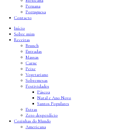
Mexicana
Peruana
Portuguesa
Contacto
Início
Sobre mim
Receitas
Brunch
Entradas
Massas
Carne
Peixe
Vegetariano
Sobremesas
Festividades
Páscoa
Natal e Ano Novo
Santos Populares
Extras
Zero desperdício
Cozinhas do Mundo
Americana