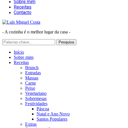
Sobre mim
Receitas
Contacto
- A cozinha é o melhor lugar da casa -
Início
Sobre mim
Receitas
Brunch
Entradas
Massas
Carne
Peixe
Vegetariano
Sobremesas
Festividades
Páscoa
Natal e Ano Novo
Santos Populares
Extras