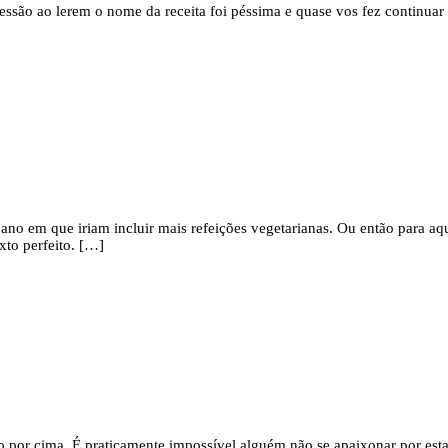
são ao lerem o nome da receita foi péssima e quase vos fez continuar a
o ano em que iriam incluir mais refeições vegetarianas. Ou então para 
xto perfeito. […]
o por cima. É praticamente impossível alguém não se apaixonar por est