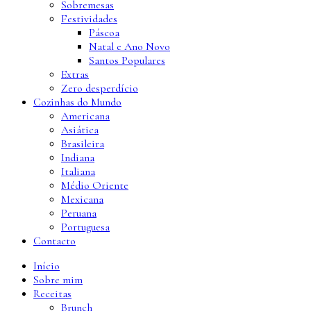
Sobremesas
Festividades
Páscoa
Natal e Ano Novo
Santos Populares
Extras
Zero desperdício
Cozinhas do Mundo
Americana
Asiática
Brasileira
Indiana
Italiana
Médio Oriente
Mexicana
Peruana
Portuguesa
Contacto
Início
Sobre mim
Receitas
Brunch