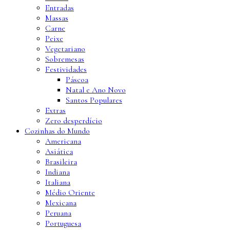
Entradas
Massas
Carne
Peixe
Vegetariano
Sobremesas
Festividades
Páscoa
Natal e Ano Novo
Santos Populares
Extras
Zero desperdício
Cozinhas do Mundo
Americana
Asiática
Brasileira
Indiana
Italiana
Médio Oriente
Mexicana
Peruana
Portuguesa