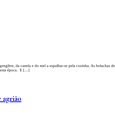
gengibre, da canela e do mel a espalhar-se pela cozinha. As bolachas 
desta época. E […]
 agrião