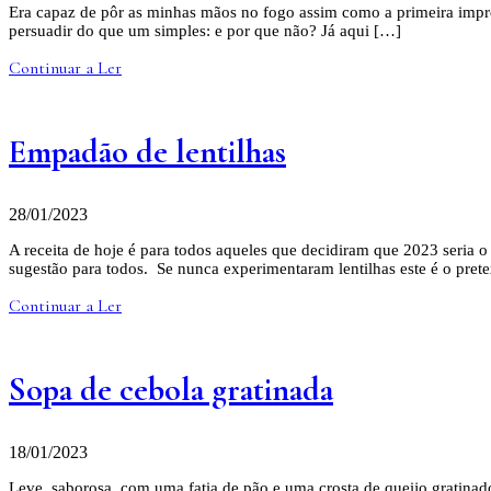
Era capaz de pôr as minhas mãos no fogo assim como a primeira impres
persuadir do que um simples: e por que não? Já aqui […]
Continuar a Ler
Empadão de lentilhas
28/01/2023
A receita de hoje é para todos aqueles que decidiram que 2023 seria 
sugestão para todos. Se nunca experimentaram lentilhas este é o prete
Continuar a Ler
Sopa de cebola gratinada
18/01/2023
Leve, saborosa, com uma fatia de pão e uma crosta de queijo gratinad