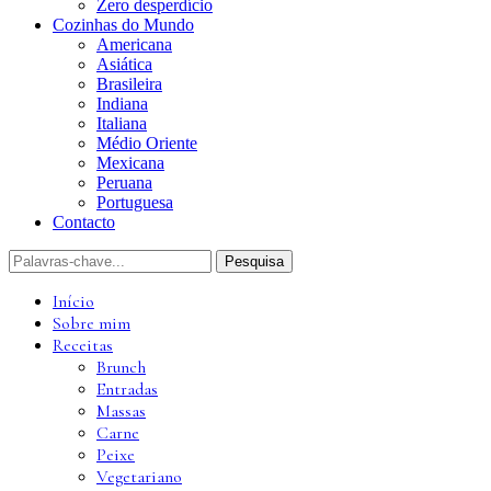
Zero desperdício
Cozinhas do Mundo
Americana
Asiática
Brasileira
Indiana
Italiana
Médio Oriente
Mexicana
Peruana
Portuguesa
Contacto
Início
Sobre mim
Receitas
Brunch
Entradas
Massas
Carne
Peixe
Vegetariano