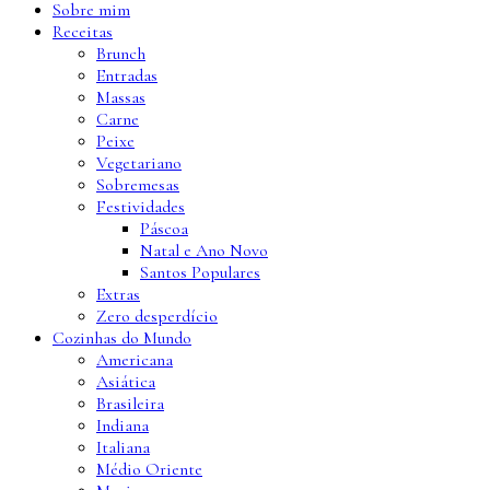
Sobre mim
Receitas
Brunch
Entradas
Massas
Carne
Peixe
Vegetariano
Sobremesas
Festividades
Páscoa
Natal e Ano Novo
Santos Populares
Extras
Zero desperdício
Cozinhas do Mundo
Americana
Asiática
Brasileira
Indiana
Italiana
Médio Oriente