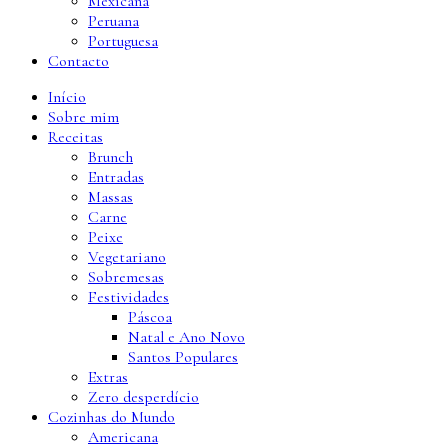
Mexicana
Peruana
Portuguesa
Contacto
Início
Sobre mim
Receitas
Brunch
Entradas
Massas
Carne
Peixe
Vegetariano
Sobremesas
Festividades
Páscoa
Natal e Ano Novo
Santos Populares
Extras
Zero desperdício
Cozinhas do Mundo
Americana