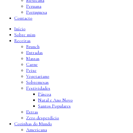
Mexicana
Peruana
Portuguesa
Contacto
Início
Sobre mim
Receitas
Brunch
Entradas
Massas
Carne
Peixe
Vegetariano
Sobremesas
Festividades
Páscoa
Natal e Ano Novo
Santos Populares
Extras
Zero desperdício
Cozinhas do Mundo
Americana