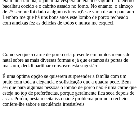
Na minha família, o jantar da véspera de Natal é sagrado – o eterno
bacalhau cozido e o cabrito assado no forno. No entanto, o almoço
de 25 sempre foi dado a algumas inovações e varia de ano para ano.
Lembro-me que há uns bons anos este lombo de porco recheado
com ameixas fez as delícias de todos e nunca me esqueci.
Como sei que a carne de porco está presente em muitos menus de
natal sobre as mais diversas formas e já que estamos às portas de
mais um, decidi partilhar convosco esta sugestão.
É uma óptima opção se quiserem surpreender a família com um
prato com toda a elegância e sofisticação que a quadra pede. Bem
sei que para algumas pessoas o lombo de porco não é uma carne que
esteja no top de preferências, porque geralmente fica seca depois de
assar. Porém, nesta receita isso não é problema porque o recheio
confere-lhe sabor e suculência irresistíveis.