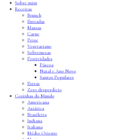
Sobre mim
Receitas
Brunch
Entradas
Massas
Carne
Peixe
Vegetariano
Sobremesas
Festividades
Páscoa
Natal e Ano Novo
Santos Populares
Extras
Zero desperdício
Cozinhas do Mundo
Americana
Asiática
Brasileira
Indiana
Italiana
Médio Oriente