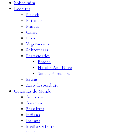
Sobre mim
Receitas
Brunch
Entradas
Massas
Carne
Peixe
Vegetariano
Sobremesas
Festividades
Páscoa
Natal e Ano Novo
Santos Populares
Extras
Zero desperdício
Cozinhas do Mundo
Americana
Asiática
Brasileira
Indiana
Italiana
Médio Oriente