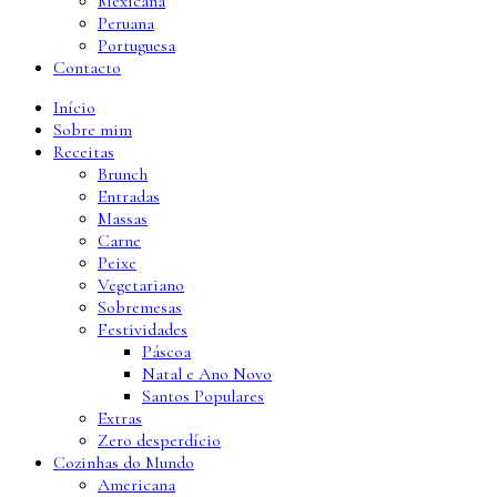
Mexicana
Peruana
Portuguesa
Contacto
Início
Sobre mim
Receitas
Brunch
Entradas
Massas
Carne
Peixe
Vegetariano
Sobremesas
Festividades
Páscoa
Natal e Ano Novo
Santos Populares
Extras
Zero desperdício
Cozinhas do Mundo
Americana