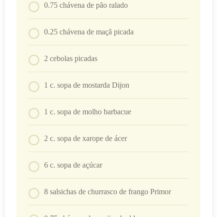
0.75
chávena
de pão ralado
0.25
chávena
de maçã picada
2
cebolas picadas
1
c. sopa
de mostarda Dijon
1
c. sopa
de molho barbacue
2
c. sopa
de xarope de ácer
6
c. sopa
de açúcar
8
salsichas de churrasco de frango Primor