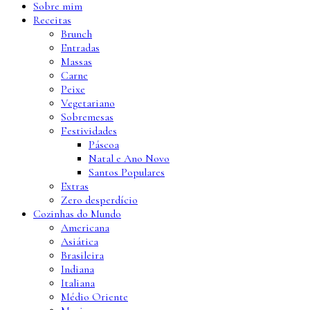
Sobre mim
Receitas
Brunch
Entradas
Massas
Carne
Peixe
Vegetariano
Sobremesas
Festividades
Páscoa
Natal e Ano Novo
Santos Populares
Extras
Zero desperdício
Cozinhas do Mundo
Americana
Asiática
Brasileira
Indiana
Italiana
Médio Oriente