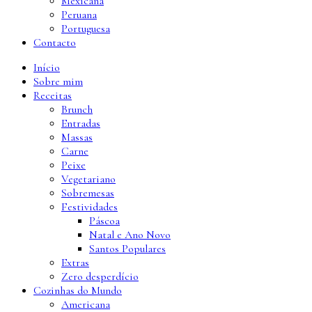
Mexicana
Peruana
Portuguesa
Contacto
Início
Sobre mim
Receitas
Brunch
Entradas
Massas
Carne
Peixe
Vegetariano
Sobremesas
Festividades
Páscoa
Natal e Ano Novo
Santos Populares
Extras
Zero desperdício
Cozinhas do Mundo
Americana