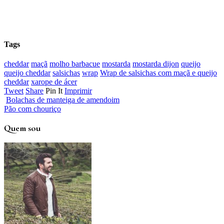
Tags
cheddar
maçã
molho barbacue
mostarda
mostarda dijon
queijo
queijo cheddar
salsichas
wrap
Wrap de salsichas com maçã e queijo
cheddar
xarope de ácer
Tweet
Share
Pin It
Imprimir
Bolachas de manteiga de amendoim
Pão com chouriço
Quem sou