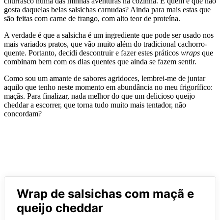
churrasco numa das minhas aventuras na cozinha. E quem é que não
gosta daquelas belas salsichas carnudas? Ainda para mais estas que
são feitas com carne de frango, com alto teor de proteína.
A verdade é que a salsicha é um ingrediente que pode ser usado nos
mais variados pratos, que vão muito além do tradicional cachorro-
quente. Portanto, decidi descontruir e fazer estes práticos
wraps
que
combinam bem com os dias quentes que ainda se fazem sentir.
Como sou um amante de sabores agridoces, lembrei-me de juntar
aquilo que tenho neste momento em abundância no meu frigorífico:
maçãs. Para finalizar, nada melhor do que um delicioso queijo
cheddar a escorrer, que torna tudo muito mais tentador, não
concordam?
Wrap de salsichas com maçã e
queijo cheddar