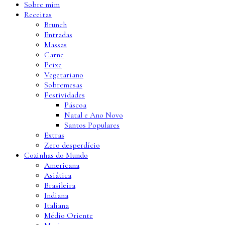
Sobre mim
Receitas
Brunch
Entradas
Massas
Carne
Peixe
Vegetariano
Sobremesas
Festividades
Páscoa
Natal e Ano Novo
Santos Populares
Extras
Zero desperdício
Cozinhas do Mundo
Americana
Asiática
Brasileira
Indiana
Italiana
Médio Oriente