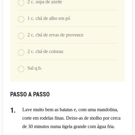
2
c. sopa
de azeite
1
c. chá
de alho em pó
2
c. chá
de ervas de provence
2
c. chá
de colorau
Sal q.b.
PASSO A PASSO
Lave muito bem as batatas e, com uma mandolina,
corte em rodelas finas. Deixe-as de molho por cerca
de 30 minutos numa tigela grande com água fria.