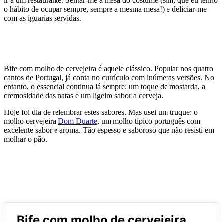
ir a um restaurante. Sentar-me à mesa do costume (sim, que eu tenho
o hábito de ocupar sempre, sempre a mesma mesa!) e deliciar-me
com as iguarias servidas.
Bife com molho de cervejeira é aquele clássico. Popular nos quatro
cantos de Portugal, já conta no currículo com inúmeras versões. No
entanto, o essencial continua lá sempre: um toque de mostarda, a
cremosidade das natas e um ligeiro sabor a cerveja.
Hoje foi dia de relembrar estes sabores. Mas usei um truque: o
molho cervejeira
Dom Duarte
, um molho típico português com
excelente sabor e aroma. Tão espesso e saboroso que não resisti em
molhar o pão.
Bife com molho de cervejeira