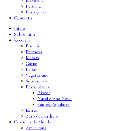
Mexicana
Peruana
Portuguesa
Contacto
Início
Sobre mim
Receitas
Brunch
Entradas
Massas
Carne
Peixe
Vegetariano
Sobremesas
Festividades
Páscoa
Natal e Ano Novo
Santos Populares
Extras
Zero desperdício
Cozinhas do Mundo
Americana