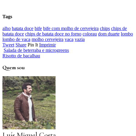
Tags
alho
batata doce
bife
bife com molho de cervejeira
chips
chips de
batata doce
chips de batata doce no forno
colorau
dom duarte
lombo
lombo de vaca
molho cervejeira
vaca
vazia
Tweet
Share
Pin It
Imprimir
Salada de beterraba e microgreens
Risotto de bacalhau
Quem sou
Luís Miguel Costa