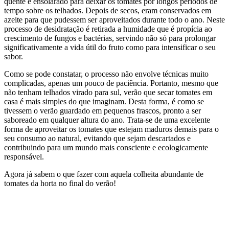
quente e ensolarado para deixar os tomates por longos períodos de
tempo sobre os telhados. Depois de secos, eram conservados em
azeite para que pudessem ser aproveitados durante todo o ano. Neste
processo de desidratação é retirada a humidade que é propícia ao
crescimento de fungos e bactérias, servindo não só para prolongar
significativamente a vida útil do fruto como para intensificar o seu
sabor.
Como se pode constatar, o processo não envolve técnicas muito
complicadas, apenas um pouco de paciência. Portanto, mesmo que
não tenham telhados virado para sul, verão que secar tomates em
casa é mais simples do que imaginam. Desta forma, é como se
tivessem o verão guardado em pequenos frascos, pronto a ser
saboreado em qualquer altura do ano. Trata-se de uma excelente
forma de aproveitar os tomates que estejam maduros demais para o
seu consumo ao natural, evitando que sejam descartados e
contribuindo para um mundo mais consciente e ecologicamente
responsável.
Agora já sabem o que fazer com aquela colheita abundante de
tomates da horta no final do verão!