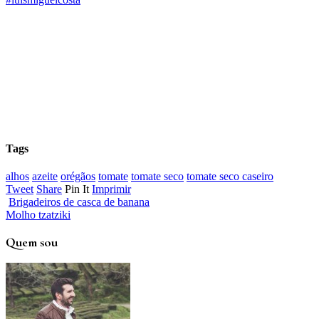
Tags
alhos
azeite
orégãos
tomate
tomate seco
tomate seco caseiro
Tweet
Share
Pin It
Imprimir
Brigadeiros de casca de banana
Molho tzatziki
Quem sou