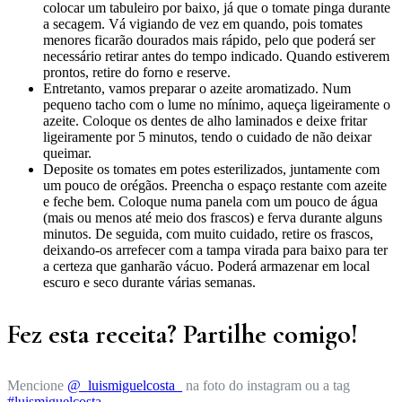
colocar um tabuleiro por baixo, já que o tomate pinga durante
a secagem. Vá vigiando de vez em quando, pois tomates
menores ficarão dourados mais rápido, pelo que poderá ser
necessário retirar antes do tempo indicado. Quando estiverem
prontos, retire do forno e reserve.
Entretanto, vamos preparar o azeite aromatizado. Num
pequeno tacho com o lume no mínimo, aqueça ligeiramente o
azeite. Coloque os dentes de alho laminados e deixe fritar
ligeiramente por 5 minutos, tendo o cuidado de não deixar
queimar.
Deposite os tomates em potes esterilizados, juntamente com
um pouco de orégãos. Preencha o espaço restante com azeite
e feche bem. Coloque numa panela com um pouco de água
(mais ou menos até meio dos frascos) e ferva durante alguns
minutos. De seguida, com muito cuidado, retire os frascos,
deixando-os arrefecer com a tampa virada para baixo para ter
a certeza que ganharão vácuo. Poderá armazenar em local
escuro e seco durante várias semanas.
Fez esta receita? Partilhe comigo!
Mencione
@_luismiguelcosta_
na foto do instagram ou a tag
#luismiguelcosta