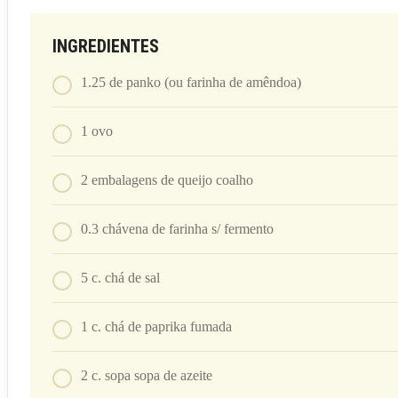
INGREDIENTES
1.25
de panko (ou farinha de amêndoa)
1
ovo
2
embalagens de queijo coalho
0.3
chávena
de farinha s/ fermento
5
c. chá
de sal
1
c. chá
de paprika fumada
2
c. sopa
sopa de azeite