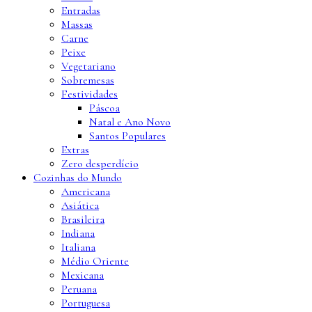
Entradas
Massas
Carne
Peixe
Vegetariano
Sobremesas
Festividades
Páscoa
Natal e Ano Novo
Santos Populares
Extras
Zero desperdício
Cozinhas do Mundo
Americana
Asiática
Brasileira
Indiana
Italiana
Médio Oriente
Mexicana
Peruana
Portuguesa