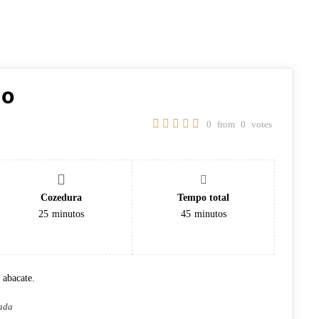
ho
0
from
0
votes
Cozedura
Tempo total
25
minutos
45
minutos
 abacate.
gada