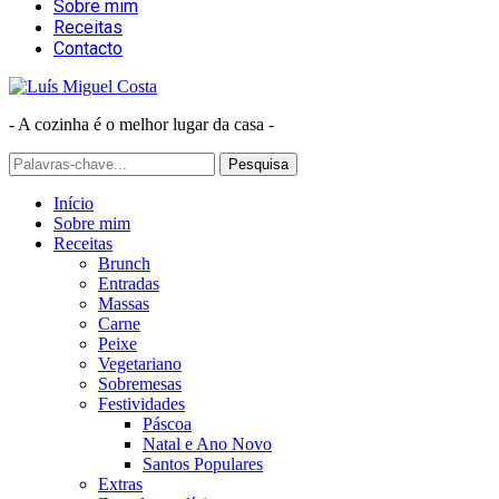
Sobre mim
Receitas
Contacto
- A cozinha é o melhor lugar da casa -
Início
Sobre mim
Receitas
Brunch
Entradas
Massas
Carne
Peixe
Vegetariano
Sobremesas
Festividades
Páscoa
Natal e Ano Novo
Santos Populares
Extras