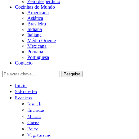
Zero desperdício
Cozinhas do Mundo
Americana
Asiática
Brasileira
Indiana
Italiana
Médio Oriente
Mexicana
Peruana
Portuguesa
Contacto
Início
Sobre mim
Receitas
Brunch
Entradas
Massas
Carne
Peixe
Vegetariano