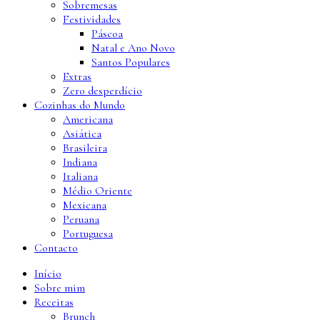
Sobremesas
Festividades
Páscoa
Natal e Ano Novo
Santos Populares
Extras
Zero desperdício
Cozinhas do Mundo
Americana
Asiática
Brasileira
Indiana
Italiana
Médio Oriente
Mexicana
Peruana
Portuguesa
Contacto
Início
Sobre mim
Receitas
Brunch