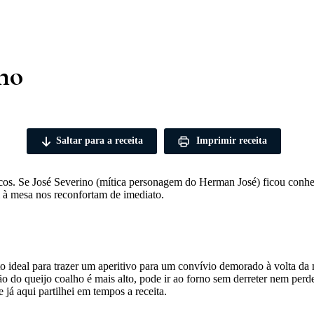
ho
Saltar para a receita
Imprimir receita
os. Se José Severino (mítica personagem do Herman José) ficou conheci
 à mesa nos reconfortam de imediato.
o ideal para trazer um aperitivo para um convívio demorado à volta da m
ão do queijo coalho é mais alto, pode ir ao forno sem derreter nem perd
 já aqui partilhei em tempos a receita.