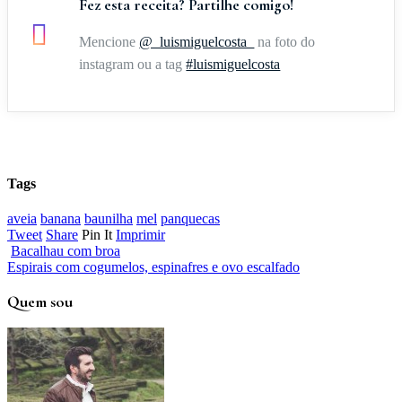
Fez esta receita? Partilhe comigo!
Mencione
@_luismiguelcosta_
na foto do
instagram ou a tag
#luismiguelcosta
Tags
aveia
banana
baunilha
mel
panquecas
Tweet
Share
Pin It
Imprimir
Bacalhau com broa
Espirais com cogumelos, espinafres e ovo escalfado
Quem sou