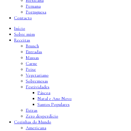
Mexicana
Peruana
Portuguesa
Contacto
Início
Sobre mim
Receitas
Brunch
Entradas
Massas
Carne
Peixe
Vegetariano
Sobremesas
Festividades
Páscoa
Natal e Ano Novo
Santos Populares
Extras
Zero desperdício
Cozinhas do Mundo
Americana