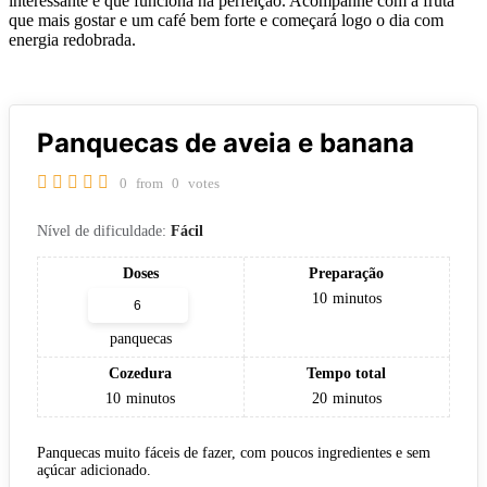
interessante e que funciona na perfeição. Acompanhe com a fruta
que mais gostar e um café bem forte e começará logo o dia com
energia redobrada.
Panquecas de aveia e banana
0
from
0
votes
Nível de dificuldade:
Fácil
Doses
Preparação
10
minutos
panquecas
Cozedura
Tempo total
10
minutos
20
minutos
Panquecas muito fáceis de fazer, com poucos ingredientes e sem
açúcar adicionado.