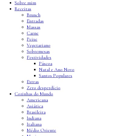
Sobre mim
Receitas
Brunch
Entradas
Massas
Carne
Peixe
Vegetariano
Sobremesas
Festividades
Páscoa
Natal e Ano Novo
Santos Populares
Extras
Zero desperdício
Cozinhas do Mundo
Americana
Asiática
Brasileira
Indiana
Italiana
Médio Oriente