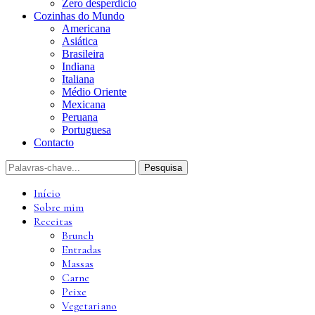
Zero desperdício
Cozinhas do Mundo
Americana
Asiática
Brasileira
Indiana
Italiana
Médio Oriente
Mexicana
Peruana
Portuguesa
Contacto
Início
Sobre mim
Receitas
Brunch
Entradas
Massas
Carne
Peixe
Vegetariano