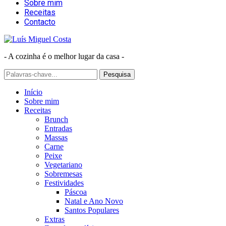
Sobre mim
Receitas
Contacto
- A cozinha é o melhor lugar da casa -
Início
Sobre mim
Receitas
Brunch
Entradas
Massas
Carne
Peixe
Vegetariano
Sobremesas
Festividades
Páscoa
Natal e Ano Novo
Santos Populares
Extras