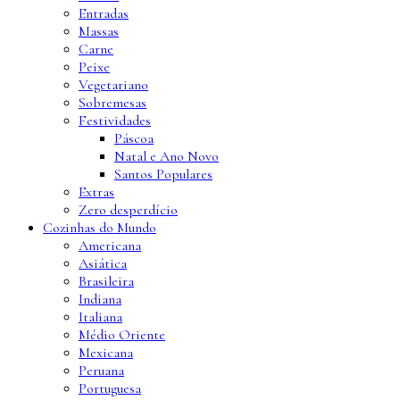
Entradas
Massas
Carne
Peixe
Vegetariano
Sobremesas
Festividades
Páscoa
Natal e Ano Novo
Santos Populares
Extras
Zero desperdício
Cozinhas do Mundo
Americana
Asiática
Brasileira
Indiana
Italiana
Médio Oriente
Mexicana
Peruana
Portuguesa