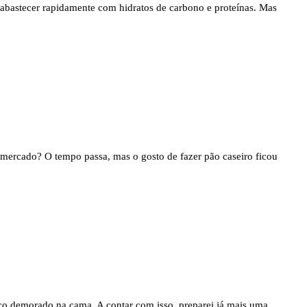
reabastecer rapidamente com hidratos de carbono e proteínas. Mas
rmercado? O tempo passa, mas o gosto de fazer pão caseiro ficou
ço demorado na cama. A contar com isso, preparei já mais uma