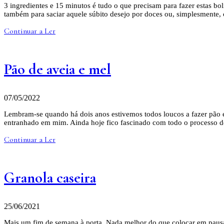
3 ingredientes e 15 minutos é tudo o que precisam para fazer estas bo
também para saciar aquele súbito desejo por doces ou, simplesmente
Continuar a Ler
Pão de aveia e mel
07/05/2022
Lembram-se quando há dois anos estivemos todos loucos a fazer pão e
entranhado em mim. Ainda hoje fico fascinado com todo o processo d
Continuar a Ler
Granola caseira
25/06/2021
Mais um fim de semana à porta. Nada melhor do que colocar em pausa 