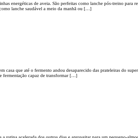
linhas energéticas de aveia. São perfeitas como lanche pós-treino para 
, como lanche saudável a meio da manhã ou […]
m casa que até o fermento andou desaparecido das prateleiras do supe
e fermentação capaz de transformar […]
a rotina acelerada dos outros dias e aproveitar para um pequeno-almo