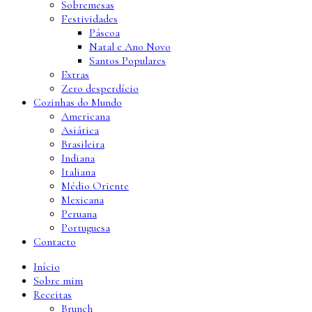
Sobremesas
Festividades
Páscoa
Natal e Ano Novo
Santos Populares
Extras
Zero desperdício
Cozinhas do Mundo
Americana
Asiática
Brasileira
Indiana
Italiana
Médio Oriente
Mexicana
Peruana
Portuguesa
Contacto
Início
Sobre mim
Receitas
Brunch