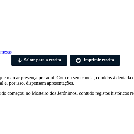
emesas
Saltar para a receita
Imprimir receita
que marcar presença por aqui. Com ou sem canela, comidos à dentada ou
al e, por isso, dispensam apresentações.
tudo começou no Mosteiro dos Jerónimos, contudo registos históricos 