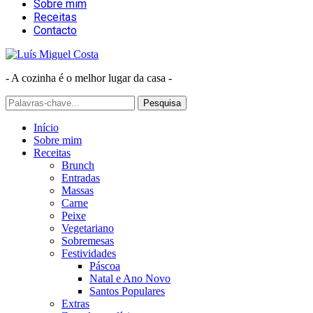
Sobre mim
Receitas
Contacto
- A cozinha é o melhor lugar da casa -
Início
Sobre mim
Receitas
Brunch
Entradas
Massas
Carne
Peixe
Vegetariano
Sobremesas
Festividades
Páscoa
Natal e Ano Novo
Santos Populares
Extras