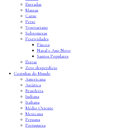
Entradas
Massas
Carne
Peixe
Vegetariano
Sobremesas
Festividades
Páscoa
Natal e Ano Novo
Santos Populares
Extras
Zero desperdício
Cozinhas do Mundo
Americana
Asiática
Brasileira
Indiana
Italiana
Médio Oriente
Mexicana
Peruana
Portuguesa