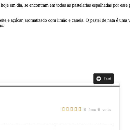
e, hoje em dia, se encontram em todas as pastelarias espalhadas por es
eite e açúcar, aromatizado com limão e canela. O pastel de nata é uma 
ção.
Print
0
from
0
votes