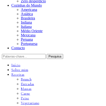
Zero desperdício
Cozinhas do Mundo
Americana
Asiática
Brasileira
Indiana
Italiana
Médio Oriente
Mexicana
Peruana
Portuguesa
Contacto
Início
Sobre mim
Receitas
Brunch
Entradas
Massas
Carne
Peixe
Vegetariano