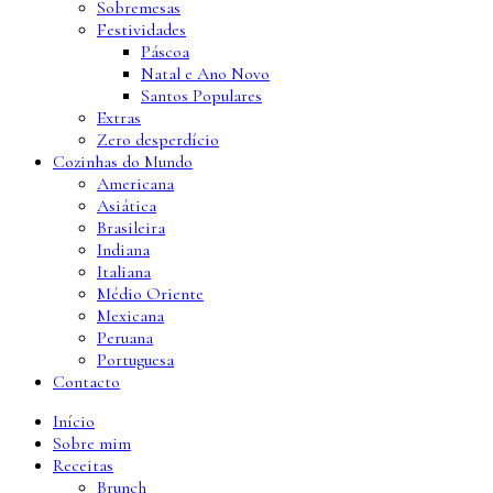
Sobremesas
Festividades
Páscoa
Natal e Ano Novo
Santos Populares
Extras
Zero desperdício
Cozinhas do Mundo
Americana
Asiática
Brasileira
Indiana
Italiana
Médio Oriente
Mexicana
Peruana
Portuguesa
Contacto
Início
Sobre mim
Receitas
Brunch