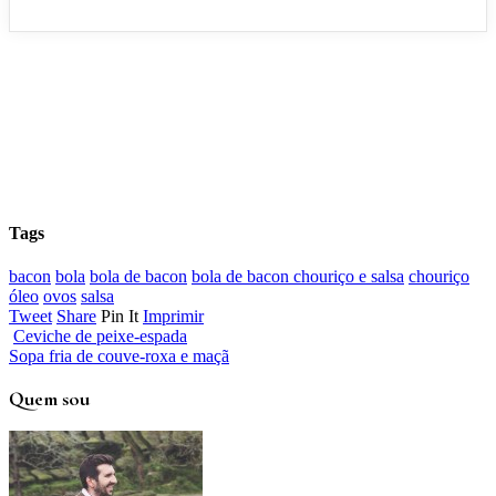
Tags
bacon
bola
bola de bacon
bola de bacon chouriço e salsa
chouriço
óleo
ovos
salsa
Tweet
Share
Pin It
Imprimir
Ceviche de peixe-espada
Sopa fria de couve-roxa e maçã
Quem sou