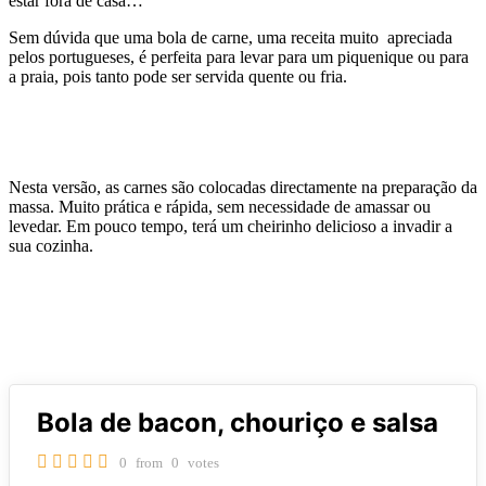
estar fora de casa…
Sem dúvida que uma bola de carne, uma receita muito apreciada
pelos portugueses, é perfeita para levar para um piquenique ou para
a praia, pois tanto pode ser servida quente ou fria.
Nesta versão, as carnes são colocadas directamente na preparação da
massa. Muito prática e rápida, sem necessidade de amassar ou
levedar. Em pouco tempo, terá um cheirinho delicioso a invadir a
sua cozinha.
Bola de bacon, chouriço e salsa
0
from
0
votes