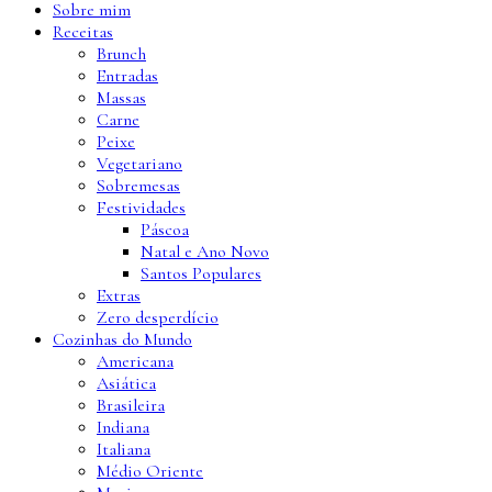
Sobre mim
Receitas
Brunch
Entradas
Massas
Carne
Peixe
Vegetariano
Sobremesas
Festividades
Páscoa
Natal e Ano Novo
Santos Populares
Extras
Zero desperdício
Cozinhas do Mundo
Americana
Asiática
Brasileira
Indiana
Italiana
Médio Oriente