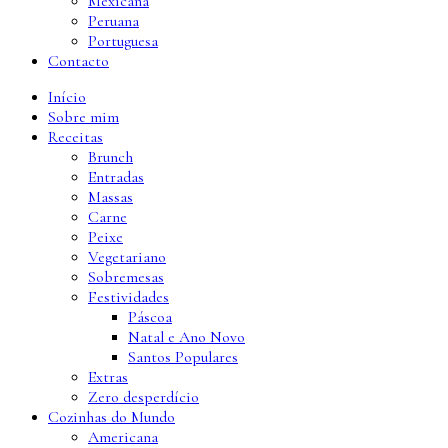
Mexicana
Peruana
Portuguesa
Contacto
Início
Sobre mim
Receitas
Brunch
Entradas
Massas
Carne
Peixe
Vegetariano
Sobremesas
Festividades
Páscoa
Natal e Ano Novo
Santos Populares
Extras
Zero desperdício
Cozinhas do Mundo
Americana