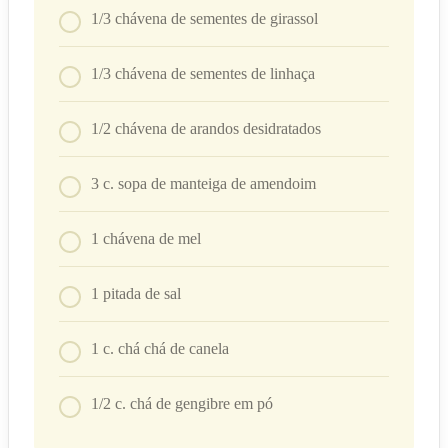
1/3
chávena
de sementes de girassol
1/3
chávena
de sementes de linhaça
1/2
chávena
de arandos desidratados
3
c. sopa
de manteiga de amendoim
1
chávena
de mel
1
pitada de sal
1
c. chá
chá de canela
1/2
c. chá
de gengibre em pó