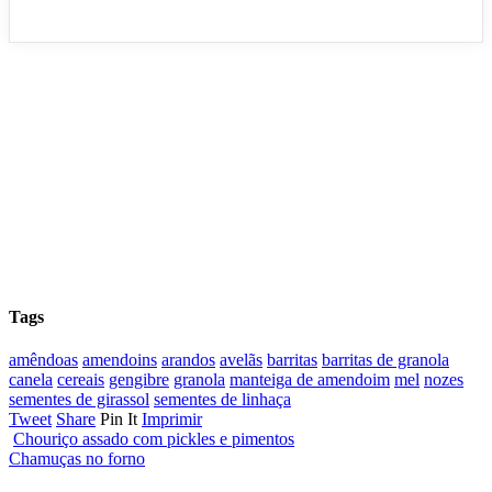
Tags
amêndoas
amendoins
arandos
avelãs
barritas
barritas de granola
canela
cereais
gengibre
granola
manteiga de amendoim
mel
nozes
sementes de girassol
sementes de linhaça
Tweet
Share
Pin It
Imprimir
Chouriço assado com pickles e pimentos
Chamuças no forno