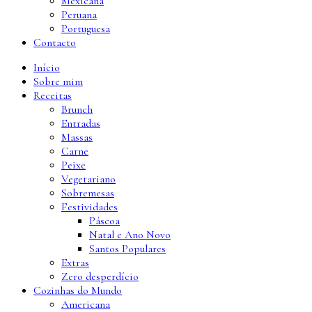
Mexicana
Peruana
Portuguesa
Contacto
Início
Sobre mim
Receitas
Brunch
Entradas
Massas
Carne
Peixe
Vegetariano
Sobremesas
Festividades
Páscoa
Natal e Ano Novo
Santos Populares
Extras
Zero desperdício
Cozinhas do Mundo
Americana