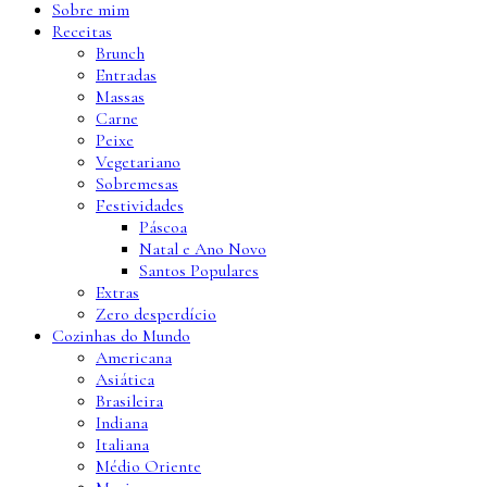
Sobre mim
Receitas
Brunch
Entradas
Massas
Carne
Peixe
Vegetariano
Sobremesas
Festividades
Páscoa
Natal e Ano Novo
Santos Populares
Extras
Zero desperdício
Cozinhas do Mundo
Americana
Asiática
Brasileira
Indiana
Italiana
Médio Oriente