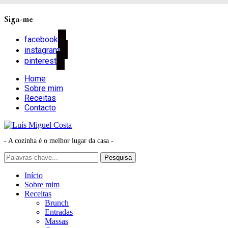
Siga-me
facebook
instagram
pinterest
Home
Sobre mim
Receitas
Contacto
- A cozinha é o melhor lugar da casa -
Início
Sobre mim
Receitas
Brunch
Entradas
Massas