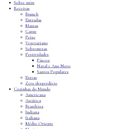
Sobre mim
Receitas
Brunch
Entradas
Massas
Carne
Peixe
Vegetariano
Sobremesas
Festividades
Páscoa
Natal e Ano Novo
Santos Populares
Extras
Zero desperdício
Cozinhas do Mundo
Americana
Asiática
Brasileira
Indiana
Italiana
Médio Oriente