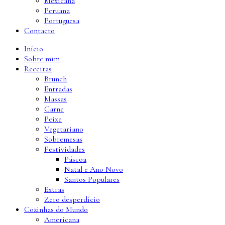
Mexicana
Peruana
Portuguesa
Contacto
Início
Sobre mim
Receitas
Brunch
Entradas
Massas
Carne
Peixe
Vegetariano
Sobremesas
Festividades
Páscoa
Natal e Ano Novo
Santos Populares
Extras
Zero desperdício
Cozinhas do Mundo
Americana