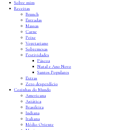
Sobre mim
Receitas
Brunch
Entradas
Massas
Carne
Peixe
Vegetariano
Sobremesas
Festividades
Páscoa
Natal e Ano Novo
Santos Populares
Extras
Zero desperdício
Cozinhas do Mundo
Americana
Asiática
Brasileira
Indiana
Italiana
Médio Oriente