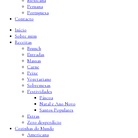
Mexicana
Peruana
Portuguesa
Contacto
Início
Sobre mim
Receitas
Brunch
Entradas
Massas
Carne
Peixe
Vegetariano
Sobremesas
Festividades
Páscoa
Natal e Ano Novo
Santos Populares
Extras
Zero desperdício
Cozinhas do Mundo
Americana