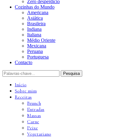
Zero desperdício
Cozinhas do Mundo
Americana
Asiática
Brasileira
Indiana
Italiana
Médio Oriente
Mexicana
Peruana
Portuguesa
Contacto
Início
Sobre mim
Receitas
Brunch
Entradas
Massas
Carne
Peixe
Vegetariano