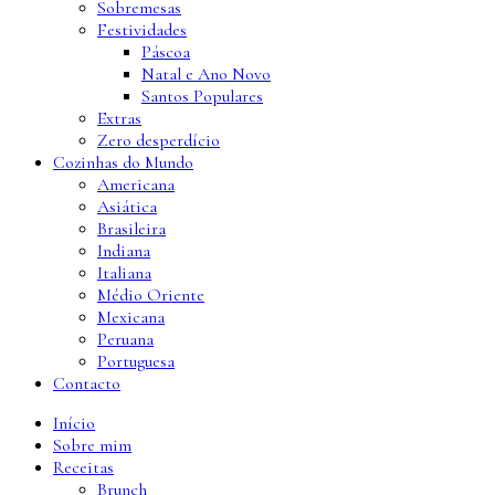
Sobremesas
Festividades
Páscoa
Natal e Ano Novo
Santos Populares
Extras
Zero desperdício
Cozinhas do Mundo
Americana
Asiática
Brasileira
Indiana
Italiana
Médio Oriente
Mexicana
Peruana
Portuguesa
Contacto
Início
Sobre mim
Receitas
Brunch