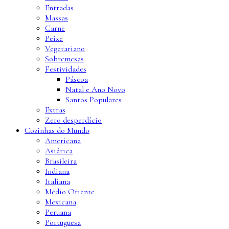
Entradas
Massas
Carne
Peixe
Vegetariano
Sobremesas
Festividades
Páscoa
Natal e Ano Novo
Santos Populares
Extras
Zero desperdício
Cozinhas do Mundo
Americana
Asiática
Brasileira
Indiana
Italiana
Médio Oriente
Mexicana
Peruana
Portuguesa