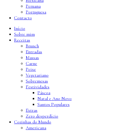
Mexicana
Peruana
Portuguesa
Contacto
Início
Sobre mim
Receitas
Brunch
Entradas
Massas
Carne
Peixe
Vegetariano
Sobremesas
Festividades
Páscoa
Natal e Ano Novo
Santos Populares
Extras
Zero desperdício
Cozinhas do Mundo
Americana