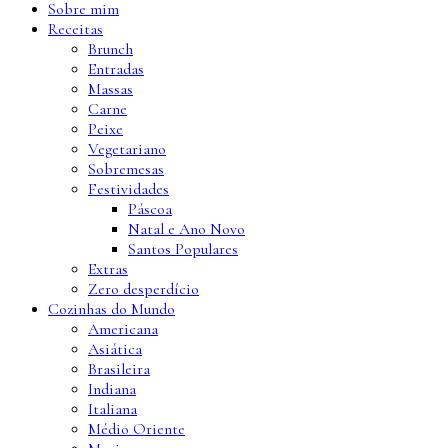
Sobre mim
Receitas
Brunch
Entradas
Massas
Carne
Peixe
Vegetariano
Sobremesas
Festividades
Páscoa
Natal e Ano Novo
Santos Populares
Extras
Zero desperdício
Cozinhas do Mundo
Americana
Asiática
Brasileira
Indiana
Italiana
Médio Oriente