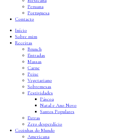
Mexicana
Peruana
Portuguesa
Contacto
Início
Sobre mim
Receitas
Brunch
Entradas
Massas
Carne
Peixe
Vegetariano
Sobremesas
Festividades
Páscoa
Natal e Ano Novo
Santos Populares
Extras
Zero desperdício
Cozinhas do Mundo
Americana