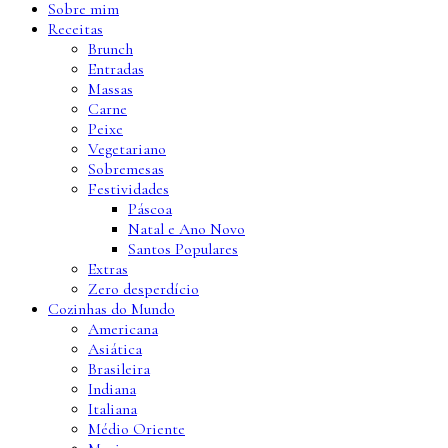
Sobre mim
Receitas
Brunch
Entradas
Massas
Carne
Peixe
Vegetariano
Sobremesas
Festividades
Páscoa
Natal e Ano Novo
Santos Populares
Extras
Zero desperdício
Cozinhas do Mundo
Americana
Asiática
Brasileira
Indiana
Italiana
Médio Oriente