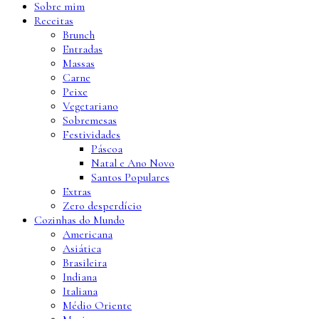
Sobre mim
Receitas
Brunch
Entradas
Massas
Carne
Peixe
Vegetariano
Sobremesas
Festividades
Páscoa
Natal e Ano Novo
Santos Populares
Extras
Zero desperdício
Cozinhas do Mundo
Americana
Asiática
Brasileira
Indiana
Italiana
Médio Oriente