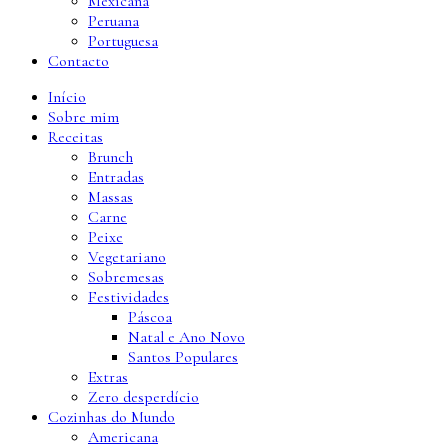
Mexicana
Peruana
Portuguesa
Contacto
Início
Sobre mim
Receitas
Brunch
Entradas
Massas
Carne
Peixe
Vegetariano
Sobremesas
Festividades
Páscoa
Natal e Ano Novo
Santos Populares
Extras
Zero desperdício
Cozinhas do Mundo
Americana