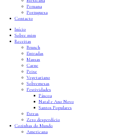
Mexicana
Peruana
Portuguesa
Contacto
Início
Sobre mim
Receitas
Brunch
Entradas
Massas
Carne
Peixe
Vegetariano
Sobremesas
Festividades
Páscoa
Natal e Ano Novo
Santos Populares
Extras
Zero desperdício
Cozinhas do Mundo
Americana