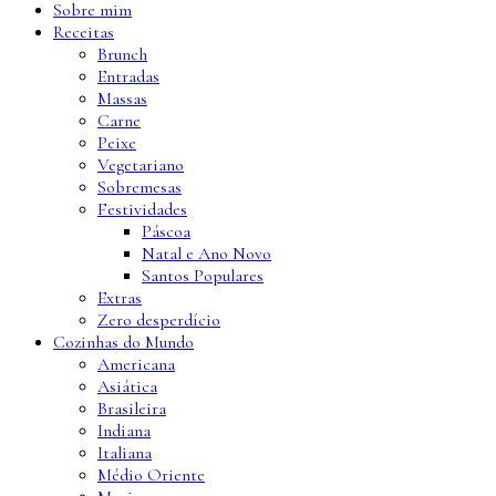
Sobre mim
Receitas
Brunch
Entradas
Massas
Carne
Peixe
Vegetariano
Sobremesas
Festividades
Páscoa
Natal e Ano Novo
Santos Populares
Extras
Zero desperdício
Cozinhas do Mundo
Americana
Asiática
Brasileira
Indiana
Italiana
Médio Oriente