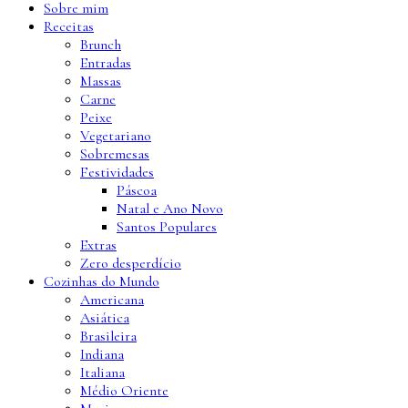
Sobre mim
Receitas
Brunch
Entradas
Massas
Carne
Peixe
Vegetariano
Sobremesas
Festividades
Páscoa
Natal e Ano Novo
Santos Populares
Extras
Zero desperdício
Cozinhas do Mundo
Americana
Asiática
Brasileira
Indiana
Italiana
Médio Oriente