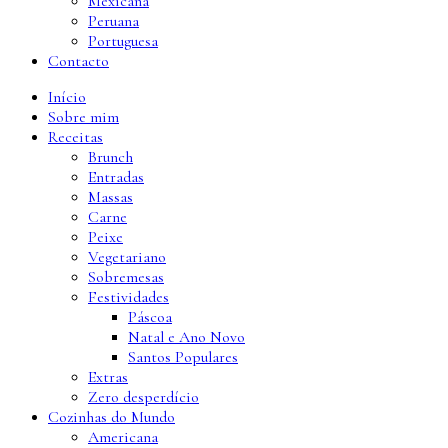
Mexicana
Peruana
Portuguesa
Contacto
Início
Sobre mim
Receitas
Brunch
Entradas
Massas
Carne
Peixe
Vegetariano
Sobremesas
Festividades
Páscoa
Natal e Ano Novo
Santos Populares
Extras
Zero desperdício
Cozinhas do Mundo
Americana