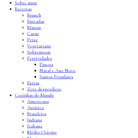
Sobre mim
Receitas
Brunch
Entradas
Massas
Carne
Peixe
Vegetariano
Sobremesas
Festividades
Páscoa
Natal e Ano Novo
Santos Populares
Extras
Zero desperdício
Cozinhas do Mundo
Americana
Asiática
Brasileira
Indiana
Italiana
Médio Oriente