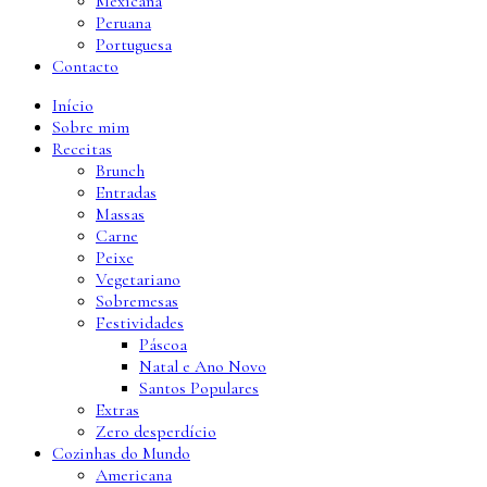
Mexicana
Peruana
Portuguesa
Contacto
Início
Sobre mim
Receitas
Brunch
Entradas
Massas
Carne
Peixe
Vegetariano
Sobremesas
Festividades
Páscoa
Natal e Ano Novo
Santos Populares
Extras
Zero desperdício
Cozinhas do Mundo
Americana