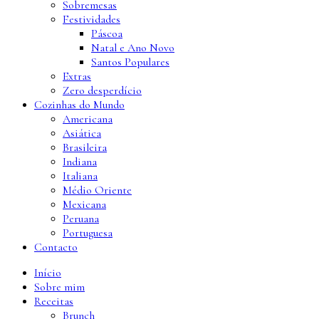
Sobremesas
Festividades
Páscoa
Natal e Ano Novo
Santos Populares
Extras
Zero desperdício
Cozinhas do Mundo
Americana
Asiática
Brasileira
Indiana
Italiana
Médio Oriente
Mexicana
Peruana
Portuguesa
Contacto
Início
Sobre mim
Receitas
Brunch