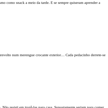
esmo como snack a meio da tarde. E se sempre quiseram aprender a
m envolto num merengue crocante exterior… Cada pedacinho derrete-se
. Não resisti em trazê-las para casa. Supostamente seriam para comer