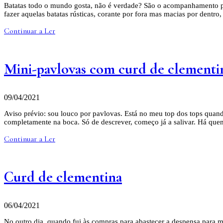
Batatas todo o mundo gosta, não é verdade? São o acompanhamento per
fazer aquelas batatas rústicas, corante por fora mas macias por dent
Continuar a Ler
Mini-pavlovas com curd de clementi
09/04/2021
Aviso prévio: sou louco por pavlovas. Está no meu top dos tops qua
completamente na boca. Só de descrever, começo já a salivar. Há que
Continuar a Ler
Curd de clementina
06/04/2021
No outro dia, quando fui às compras para abastecer a despensa para ma