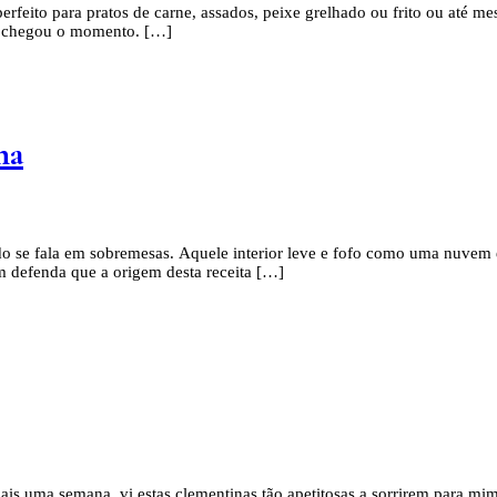
feito para pratos de carne, assados, peixe grelhado ou frito ou até m
ro, chegou o momento. […]
na
ndo se fala em sobremesas. Aquele interior leve e fofo como uma nuve
m defenda que a origem desta receita […]
is uma semana, vi estas clementinas tão apetitosas a sorrirem para mim