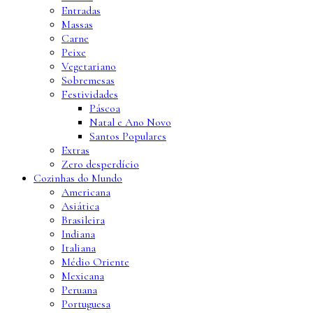
Entradas
Massas
Carne
Peixe
Vegetariano
Sobremesas
Festividades
Páscoa
Natal e Ano Novo
Santos Populares
Extras
Zero desperdício
Cozinhas do Mundo
Americana
Asiática
Brasileira
Indiana
Italiana
Médio Oriente
Mexicana
Peruana
Portuguesa