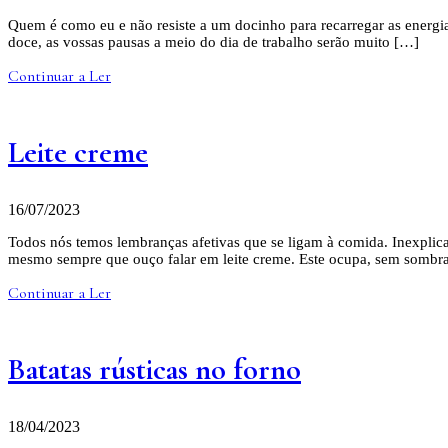
Quem é como eu e não resiste a um docinho para recarregar as energia
doce, as vossas pausas a meio do dia de trabalho serão muito […]
Continuar a Ler
Leite creme
16/07/2023
Todos nós temos lembranças afetivas que se ligam à comida. Inexplic
mesmo sempre que ouço falar em leite creme. Este ocupa, sem sombra
Continuar a Ler
Batatas rústicas no forno
18/04/2023