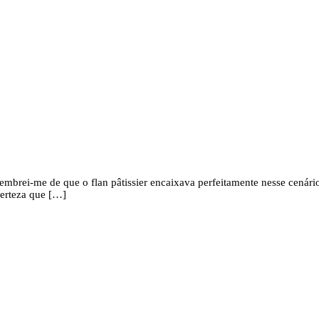
 lembrei-me de que o flan pâtissier encaixava perfeitamente nesse cená
certeza que […]