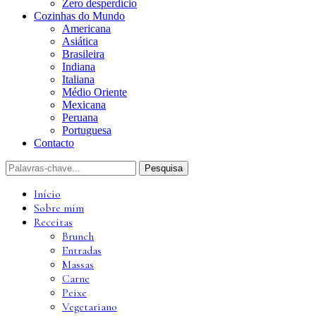
Zero desperdício
Cozinhas do Mundo
Americana
Asiática
Brasileira
Indiana
Italiana
Médio Oriente
Mexicana
Peruana
Portuguesa
Contacto
Início
Sobre mim
Receitas
Brunch
Entradas
Massas
Carne
Peixe
Vegetariano