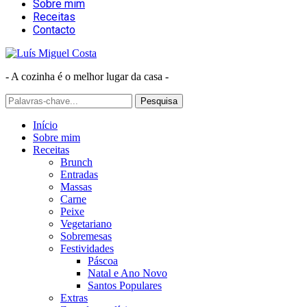
Sobre mim
Receitas
Contacto
- A cozinha é o melhor lugar da casa -
Início
Sobre mim
Receitas
Brunch
Entradas
Massas
Carne
Peixe
Vegetariano
Sobremesas
Festividades
Páscoa
Natal e Ano Novo
Santos Populares
Extras