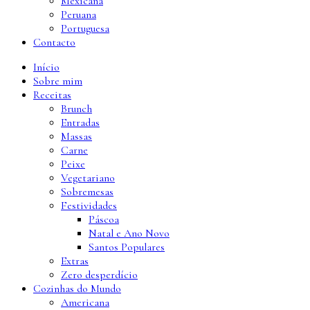
Mexicana
Peruana
Portuguesa
Contacto
Início
Sobre mim
Receitas
Brunch
Entradas
Massas
Carne
Peixe
Vegetariano
Sobremesas
Festividades
Páscoa
Natal e Ano Novo
Santos Populares
Extras
Zero desperdício
Cozinhas do Mundo
Americana