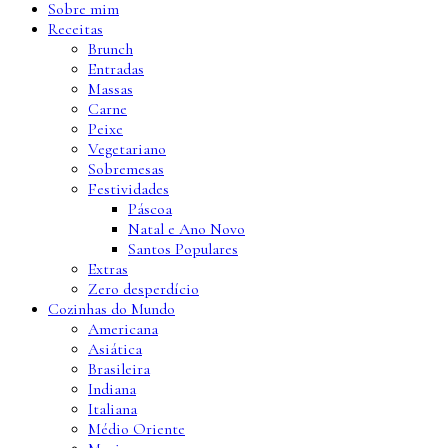
Sobre mim
Receitas
Brunch
Entradas
Massas
Carne
Peixe
Vegetariano
Sobremesas
Festividades
Páscoa
Natal e Ano Novo
Santos Populares
Extras
Zero desperdício
Cozinhas do Mundo
Americana
Asiática
Brasileira
Indiana
Italiana
Médio Oriente