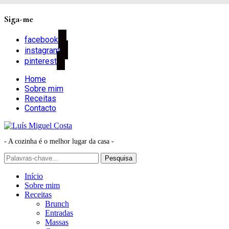
Siga-me
facebook
instagram
pinterest
Home
Sobre mim
Receitas
Contacto
- A cozinha é o melhor lugar da casa -
Início
Sobre mim
Receitas
Brunch
Entradas
Massas