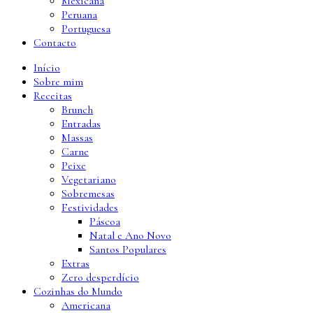
Mexicana
Peruana
Portuguesa
Contacto
Início
Sobre mim
Receitas
Brunch
Entradas
Massas
Carne
Peixe
Vegetariano
Sobremesas
Festividades
Páscoa
Natal e Ano Novo
Santos Populares
Extras
Zero desperdício
Cozinhas do Mundo
Americana