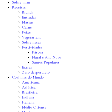
Sobre mim
Receitas
Brunch
Entradas
Massas
Carne
Peixe
Vegetariano
Sobremesas
Festividades
Páscoa
Natal e Ano Novo
Santos Populares
Extras
Zero desperdício
Cozinhas do Mundo
Americana
Asiática
Brasileira
Indiana
Italiana
Médio Oriente