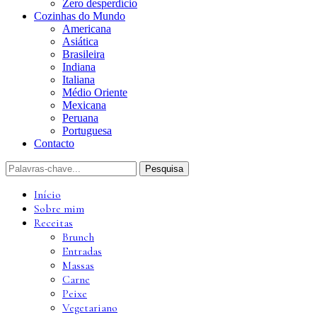
Zero desperdício
Cozinhas do Mundo
Americana
Asiática
Brasileira
Indiana
Italiana
Médio Oriente
Mexicana
Peruana
Portuguesa
Contacto
Início
Sobre mim
Receitas
Brunch
Entradas
Massas
Carne
Peixe
Vegetariano