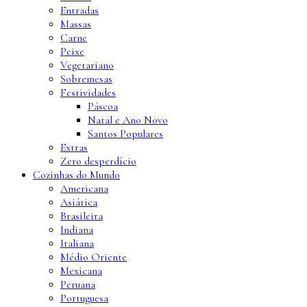
Entradas
Massas
Carne
Peixe
Vegetariano
Sobremesas
Festividades
Páscoa
Natal e Ano Novo
Santos Populares
Extras
Zero desperdício
Cozinhas do Mundo
Americana
Asiática
Brasileira
Indiana
Italiana
Médio Oriente
Mexicana
Peruana
Portuguesa