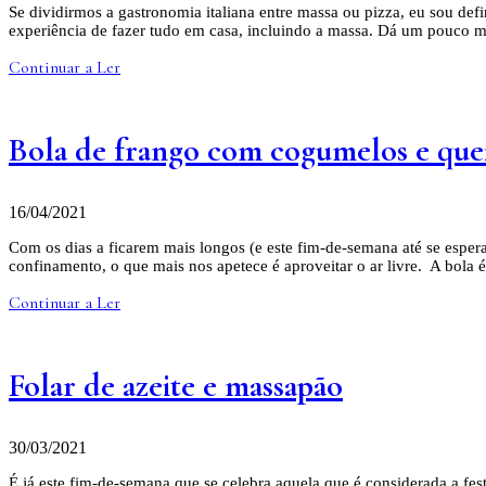
Se dividirmos a gastronomia italiana entre massa ou pizza, eu sou def
experiência de fazer tudo em casa, incluindo a massa. Dá um pouco 
Continuar a Ler
Bola de frango com cogumelos e que
16/04/2021
Com os dias a ficarem mais longos (e este fim-de-semana até se espe
confinamento, o que mais nos apetece é aproveitar o ar livre. A bola 
Continuar a Ler
Folar de azeite e massapão
30/03/2021
É já este fim-de-semana que se celebra aquela que é considerada a fest