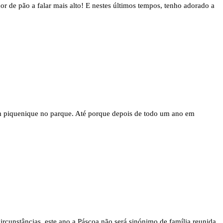
or de pão a falar mais alto! E nestes últimos tempos, tenho adorado a
um piquenique no parque. Até porque depois de todo um ano em
circunstâncias, este ano a Páscoa não será sinónimo de família reunida