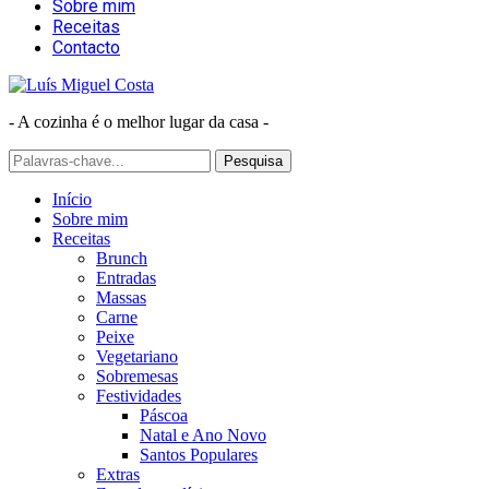
Sobre mim
Receitas
Contacto
- A cozinha é o melhor lugar da casa -
Início
Sobre mim
Receitas
Brunch
Entradas
Massas
Carne
Peixe
Vegetariano
Sobremesas
Festividades
Páscoa
Natal e Ano Novo
Santos Populares
Extras