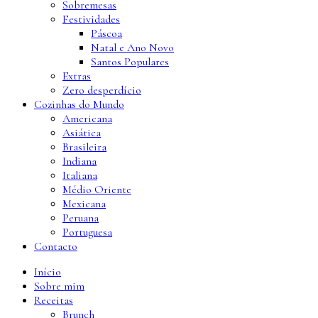
Sobremesas
Festividades
Páscoa
Natal e Ano Novo
Santos Populares
Extras
Zero desperdício
Cozinhas do Mundo
Americana
Asiática
Brasileira
Indiana
Italiana
Médio Oriente
Mexicana
Peruana
Portuguesa
Contacto
Início
Sobre mim
Receitas
Brunch