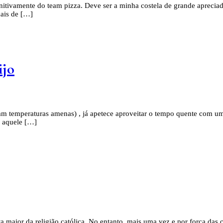
initivamente do team pizza. Deve ser a minha costela de grande apreciad
mais de […]
ijo
ram temperaturas amenas) , já apetece aproveitar o tempo quente com 
é aquele […]
a maior da religião católica. No entanto, mais uma vez e por força das 