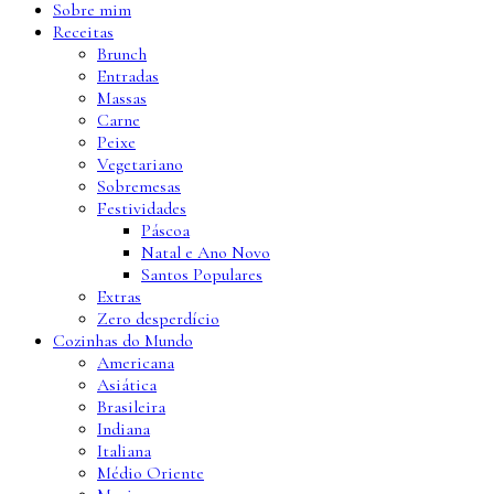
Sobre mim
Receitas
Brunch
Entradas
Massas
Carne
Peixe
Vegetariano
Sobremesas
Festividades
Páscoa
Natal e Ano Novo
Santos Populares
Extras
Zero desperdício
Cozinhas do Mundo
Americana
Asiática
Brasileira
Indiana
Italiana
Médio Oriente