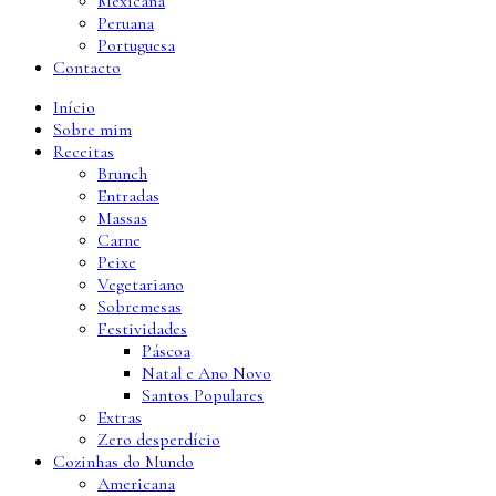
Mexicana
Peruana
Portuguesa
Contacto
Início
Sobre mim
Receitas
Brunch
Entradas
Massas
Carne
Peixe
Vegetariano
Sobremesas
Festividades
Páscoa
Natal e Ano Novo
Santos Populares
Extras
Zero desperdício
Cozinhas do Mundo
Americana